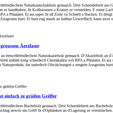
eltfrëndlechem Naturkautschukholz gemaach. Dëst Schneidebrett aus 
em ze handhaben, fir Kollisiounen a Kratzer ze vermeiden. E ronnt Lach
 a Phtalater. Et ass super fir all Zorte vu Schnëtt a Hacken. Et déngt o
Ausgesinn huet. Et huet eng staark an haltbar Uewerfläch, kann awer 
groussen Äerzfaser
m an ëmweltfrëndlechem Naturakazieholz gemaach. D'Akazieholz an d'Äe
brett enthält keng schiedlech Chemikalien wéi BPA a Phtalater. Et ass s
ss en Naturprodukt, dat natierlech Ofwäichungen a sengem Ausgesinn hue
 einfach ze gräifen Grëffer
ltfrëndlechem Bucheholz gemaach. Dëst Schneidebrett aus Bucheholz h
schlag uewen um Grëff fir d'Ophänken an d'Lagerung ze vereinfachen. 