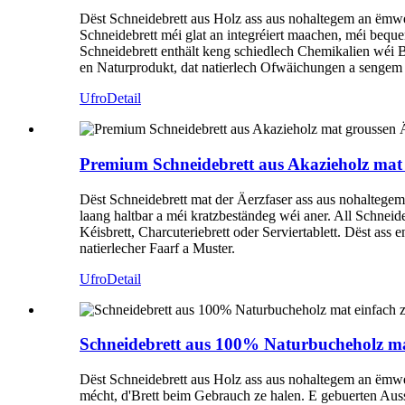
Dëst Schneidebrett aus Holz ass aus nohaltegem an ëmw
Schneidebrett méi glat an integréiert maachen, méi bequ
Schneidebrett enthält keng schiedlech Chemikalien wéi BPA
en Naturprodukt, dat natierlech Ofwäichungen a sengem 
Ufro
Detail
Premium Schneidebrett aus Akazieholz mat 
Dëst Schneidebrett mat der Äerzfaser ass aus nohaltege
laang haltbar a méi kratzbeständeg wéi aner. All Schneide
Kéisbrett, Charcuteriebrett oder Serviertablett. Dëst a
natierlecher Faarf a Muster.
Ufro
Detail
Schneidebrett aus 100% Naturbucheholz mat
Dëst Schneidebrett aus Holz ass aus nohaltegem an ëmwe
mécht, d'Brett beim Gebrauch ze halen. E gebuerten Aus