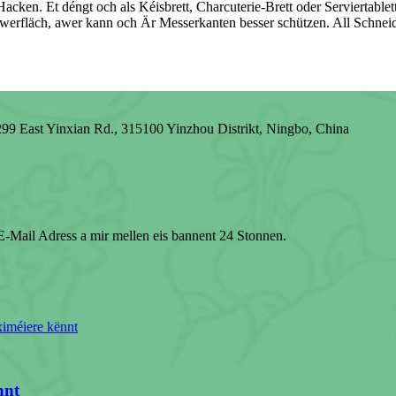
 Hacken. Et déngt och als Kéisbrett, Charcuterie-Brett oder Serviertabl
werfläch, awer kann och Är Messerkanten besser schützen. All Schneid
9 East Yinxian Rd., 315100 Yinzhou Distrikt, Ningbo, China
r E-Mail Adress a mir mellen eis bannent 24 Stonnen.
nnt