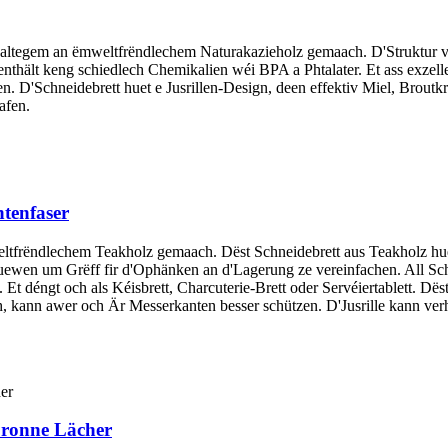
ohaltegem an ëmweltfrëndlechem Naturakazieholz gemaach. D'Struktur vu
 enthält keng schiedlech Chemikalien wéi BPA a Phtalater. Et ass exzel
ngen. D'Schneidebrett huet e Jusrillen-Design, deen effektiv Miel, Brou
afen.
ntenfaser
ltfrëndlechem Teakholz gemaach. Dëst Schneidebrett aus Teakholz huet
uewen um Grëff fir d'Ophänken an d'Lagerung ze vereinfachen. All Sc
n. Et déngt och als Kéisbrett, Charcuterie-Brett oder Servéiertablett. 
h, kann awer och Är Messerkanten besser schützen. D'Jusrille kann verh
 ronne Lächer