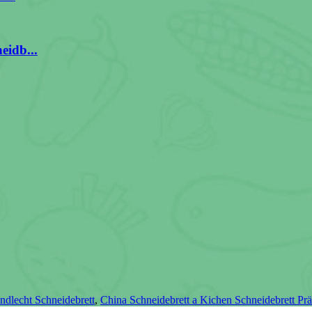
eidb...
ndlecht Schneidebrett
,
China Schneidebrett a Kichen Schneidebrett Prä