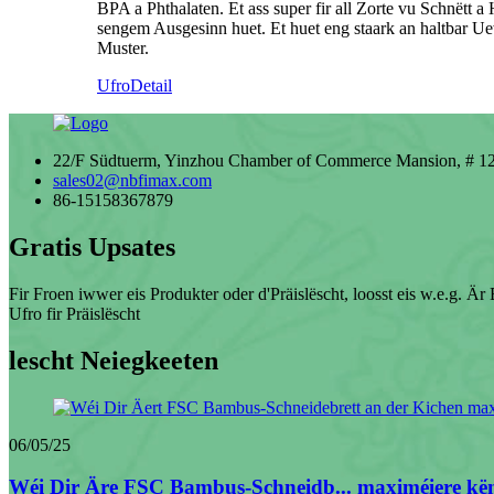
BPA a Phthalaten. Et ass super fir all Zorte vu Schnëtt a
sengem Ausgesinn huet. Et huet eng staark an haltbar Ue
Muster.
Ufro
Detail
22/F Südtuerm, Yinzhou Chamber of Commerce Mansion, # 129
sales02@nbfimax.com
86-15158367879
Gratis Upsates
Fir Froen iwwer eis Produkter oder d'Präislëscht, loosst eis w.e.g. Ä
Ufro fir Präislëscht
lescht Neiegkeeten
06/05/25
Wéi Dir Äre FSC Bambus-Schneidb... maximéiere kë