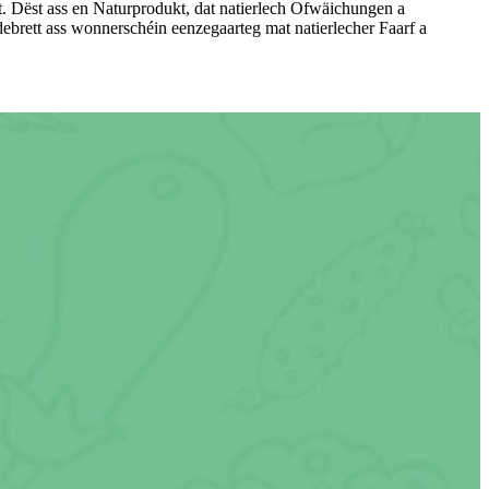
ett. Dëst ass en Naturprodukt, dat natierlech Ofwäichungen a
ebrett ass wonnerschéin eenzegaarteg mat natierlecher Faarf a