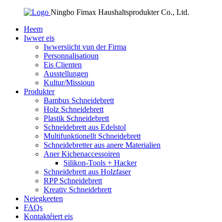
Ningbo Fimax Haushaltsprodukter Co., Ltd.
Heem
Iwwer eis
Iwwersiicht vun der Firma
Personnalisatioun
Eis Clienten
Ausstellungen
Kultur/Missioun
Produkter
Bambus Schneidebrett
Holz Schneidebrett
Plastik Schneidebrett
Schneidebrett aus Edelstol
Multifunktionellt Schneidebrett
Schneidebretter aus anere Materialien
Aner Kichenaccessoiren
Silikon-Tools + Hacker
Schneidebrett aus Holzfaser
RPP Schneidebrett
Kreativ Schneidebrett
Neiegkeeten
FAQs
Kontaktéiert eis