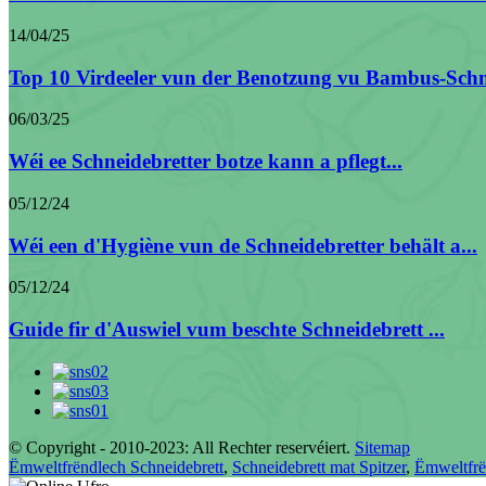
14/04/25
Top 10 Virdeeler vun der Benotzung vu Bambus-Schn
06/03/25
Wéi ee Schneidebretter botze kann a pflegt...
05/12/24
Wéi een d'Hygiène vun de Schneidebretter behält a...
05/12/24
Guide fir d'Auswiel vum beschte Schneidebrett ...
© Copyright - 2010-2023: All Rechter reservéiert.
Sitemap
Ëmweltfrëndlech Schneidebrett
,
Schneidebrett mat Spitzer
,
Ëmweltfrë