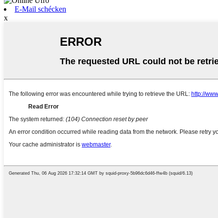
E-Mail schécken
x