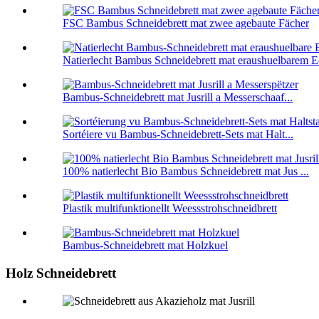
FSC Bambus Schneidebrett mat zwee agebaute Fächer
Natierlecht Bambus Schneidebrett mat eraushuelbarem Ed
Bambus-Schneidebrett mat Jusrill a Messerschaaf...
Sortéiere vu Bambus-Schneidebrett-Sets mat Halt...
100% natierlecht Bio Bambus Schneidebrett mat Jus ...
Plastik multifunktionellt Weessstrohschneidbrett
Bambus-Schneidebrett mat Holzkuel
Holz Schneidebrett