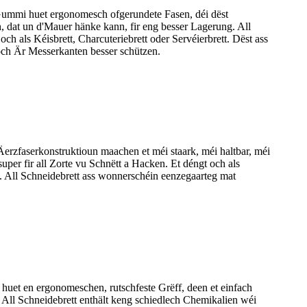
Gummi huet ergonomesch ofgerundete Fasen, déi dëst
, dat un d'Mauer hänke kann, fir eng besser Lagerung. All
ch als Kéisbrett, Charcuteriebrett oder Servéierbrett. Dëst ass
och Är Messerkanten besser schützen.
rzfaserkonstruktioun maachen et méi staark, méi haltbar, méi
uper fir all Zorte vu Schnëtt a Hacken. Et déngt och als
t. All Schneidebrett ass wonnerschéin eenzegaarteg mat
uet en ergonomeschen, rutschfeste Grëff, deen et einfach
All Schneidebrett enthält keng schiedlech Chemikalien wéi