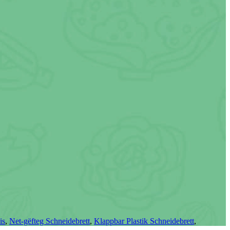
is
,
Net-gëfteg Schneidebrett
,
Klappbar Plastik Schneidebrett
,