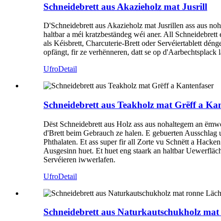
Schneidebrett aus Akazieholz mat Jusrill
D'Schneidebrett aus Akazieholz mat Jusrillen ass aus n
haltbar a méi kratzbeständeg wéi aner. All Schneidebrett
als Kéisbrett, Charcuterie-Brett oder Servéiertablett dé
opfängt, fir ze verhënneren, datt se op d'Aarbechtsplack l
Ufro
Detail
Schneidebrett aus Teakholz mat Grëff a Ka
Dëst Schneidebrett aus Holz ass aus nohaltegem an ëmwe
d'Brett beim Gebrauch ze halen. E gebuerten Ausschlag 
Phthalaten. Et ass super fir all Zorte vu Schnëtt a Hacke
Ausgesinn huet. Et huet eng staark an haltbar Uewerfläc
Servéieren iwwerlafen.
Ufro
Detail
Schneidebrett aus Naturkautschukholz mat