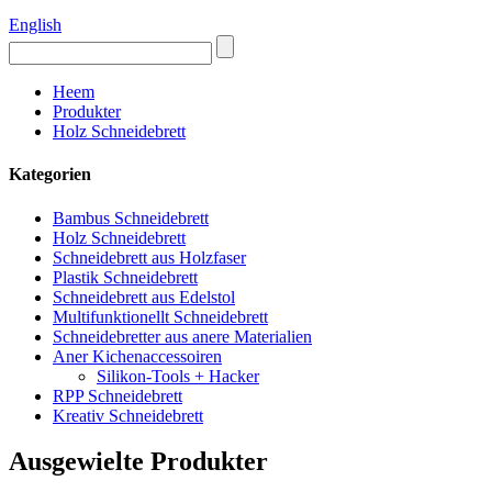
English
Heem
Produkter
Holz Schneidebrett
Kategorien
Bambus Schneidebrett
Holz Schneidebrett
Schneidebrett aus Holzfaser
Plastik Schneidebrett
Schneidebrett aus Edelstol
Multifunktionellt Schneidebrett
Schneidebretter aus anere Materialien
Aner Kichenaccessoiren
Silikon-Tools + Hacker
RPP Schneidebrett
Kreativ Schneidebrett
Ausgewielte Produkter