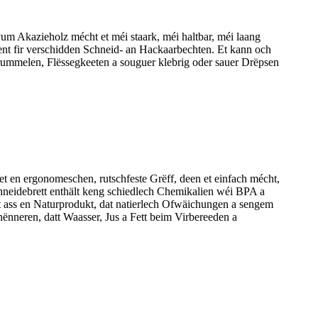
m Akazieholz mécht et méi staark, méi haltbar, méi laang
lent fir verschidden Schneid- an Hackaarbechten. Et kann och
tkrummelen, Flëssegkeeten a souguer klebrig oder sauer Drëpsen
 en ergonomeschen, rutschfeste Grëff, deen et einfach mécht,
hneidebrett enthält keng schiedlech Chemikalien wéi BPA a
Dëst ass en Naturprodukt, dat natierlech Ofwäichungen a sengem
ënneren, datt Waasser, Jus a Fett beim Virbereeden a