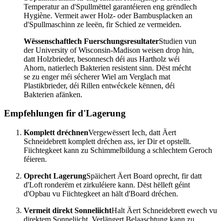
Temperatur an d'Spullmëttel garantéieren eng grëndlech
Hygiène. Vermeit awer Holz- oder Bambusplacken an
d'Spullmaschinn ze leeën, fir Schied ze vermeiden.
Wëssenschaftlech Fuerschungsresultater
Studien vun
der University of Wisconsin-Madison weisen drop hin,
datt Holzbrieder, besonnesch déi aus Hartholz wéi
Ahorn, natierlech Bakterien resistent sinn. Dëst mécht
se zu enger méi sécherer Wiel am Verglach mat
Plastikbrieder, déi Rillen entwéckele kënnen, déi
Bakterien afänken.
Empfehlungen fir d'Lagerung
Komplett dréchnen
Vergewëssert Iech, datt Äert
Schneidebrett komplett dréchen ass, ier Dir et opstellt.
Fiichtegkeet kann zu Schimmelbildung a schlechtem Geroch
féieren.
Oprecht Lagerung
Späichert Äert Board oprecht, fir datt
d'Loft ronderëm et zirkuléiere kann. Dëst hëlleft géint
d'Opbau vu Fiichtegkeet an hält d'Board dréchen.
Vermeit direkt Sonneliicht
Halt Äert Schneidebrett ewech vu
direktem Sonneliicht. Verlängert Belaaschtung kann zu