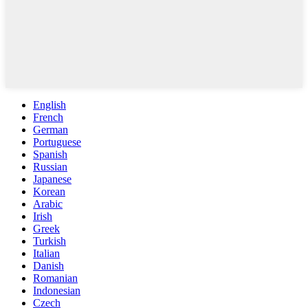
English
French
German
Portuguese
Spanish
Russian
Japanese
Korean
Arabic
Irish
Greek
Turkish
Italian
Danish
Romanian
Indonesian
Czech