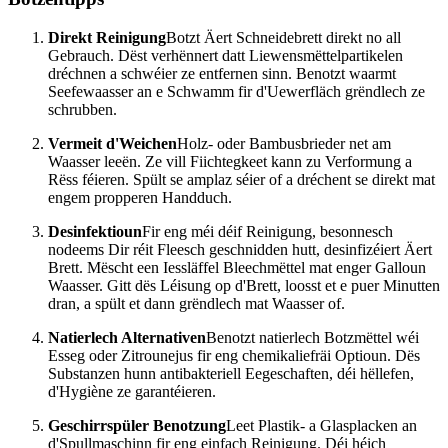
Direkt Reinigung
Botzt Äert Schneidebrett direkt no all
Gebrauch. Dëst verhënnert datt Liewensmëttelpartikelen
dréchnen a schwéier ze entfernen sinn. Benotzt waarmt
Seefewaasser an e Schwamm fir d'Uewerfläch grëndlech ze
schrubben.
Vermeit d'Weichen
Holz- oder Bambusbrieder net am
Waasser leeën. Ze vill Fiichtegkeet kann zu Verformung a
Rëss féieren. Spült se amplaz séier of a dréchent se direkt mat
engem propperen Handduch.
Desinfektioun
Fir eng méi déif Reinigung, besonnesch
nodeems Dir réit Fleesch geschnidden hutt, desinfizéiert Äert
Brett. Mëscht een Iessläffel Bleechmëttel mat enger Galloun
Waasser. Gitt dës Léisung op d'Brett, loosst et e puer Minutten
dran, a spült et dann grëndlech mat Waasser of.
Natierlech Alternativen
Benotzt natierlech Botzmëttel wéi
Esseg oder Zitrounejus fir eng chemikaliefräi Optioun. Dës
Substanzen hunn antibakteriell Eegeschaften, déi hëllefen,
d'Hygiène ze garantéieren.
Geschirrspüler Benotzung
Leet Plastik- a Glasplacken an
d'Spullmaschinn fir eng einfach Reinigung. Déi héich