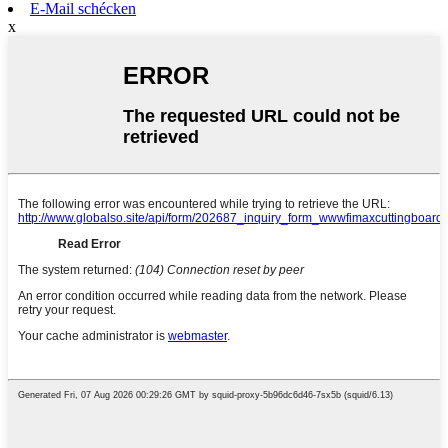
E-Mail schécken
x