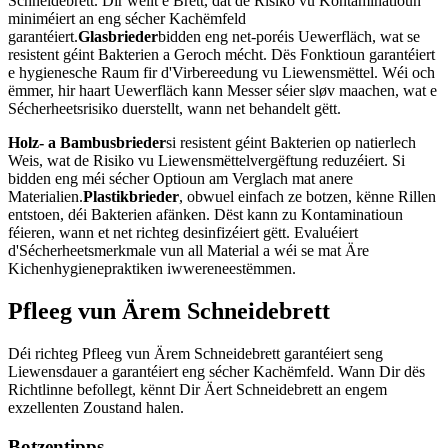
Schneidebrett. Dir wëllt e Brett, dat de Risiko vu Kontaminatioun
miniméiert an eng sécher Kachëmfeld
garantéiert.
Glasbrieder
bidden eng net-poréis Uewerfläch, wat se
resistent géint Bakterien a Geroch mécht. Dës Fonktioun garantéiert
e hygienesche Raum fir d'Virbereedung vu Liewensmëttel. Wéi och
ëmmer, hir haart Uewerfläch kann Messer séier sløv maachen, wat e
Sécherheetsrisiko duerstellt, wann net behandelt gëtt.
Holz- a Bambusbrieder
si resistent géint Bakterien op natierlech
Weis, wat de Risiko vu Liewensmëttelvergëftung reduzéiert. Si
bidden eng méi sécher Optioun am Verglach mat anere
Materialien.
Plastikbrieder
, obwuel einfach ze botzen, kënne Rillen
entstoen, déi Bakterien afänken. Dëst kann zu Kontaminatioun
féieren, wann et net richteg desinfizéiert gëtt. Evaluéiert
d'Sécherheetsmerkmale vun all Material a wéi se mat Äre
Kichenhygienepraktiken iwwereneestëmmen.
Pfleeg vun Ärem Schneidebrett
Déi richteg Pfleeg vun Ärem Schneidebrett garantéiert seng
Liewensdauer a garantéiert eng sécher Kachëmfeld. Wann Dir dës
Richtlinne befollegt, kënnt Dir Äert Schneidebrett an engem
exzellenten Zoustand halen.
Botzentipps