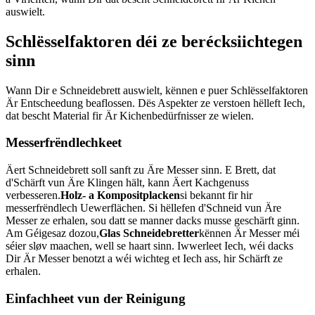
auswielt.
Schlësselfaktoren déi ze berécksiichtegen
sinn
Wann Dir e Schneidebrett auswielt, kënnen e puer Schlësselfaktoren
Är Entscheedung beaflossen. Dës Aspekter ze verstoen hëlleft Iech,
dat bescht Material fir Är Kichenbedürfnisser ze wielen.
Messerfrëndlechkeet
Äert Schneidebrett soll sanft zu Äre Messer sinn. E Brett, dat
d'Schärft vun Äre Klingen hält, kann Äert Kachgenuss
verbesseren.
Holz- a Kompositplacken
si bekannt fir hir
messerfrëndlech Uewerflächen. Si hëllefen d'Schneid vun Äre
Messer ze erhalen, sou datt se manner dacks musse geschärft ginn.
Am Géigesaz dozou,
Glas Schneidebretter
kënnen Är Messer méi
séier sløv maachen, well se haart sinn. Iwwerleet Iech, wéi dacks
Dir Är Messer benotzt a wéi wichteg et Iech ass, hir Schärft ze
erhalen.
Einfachheet vun der Reinigung