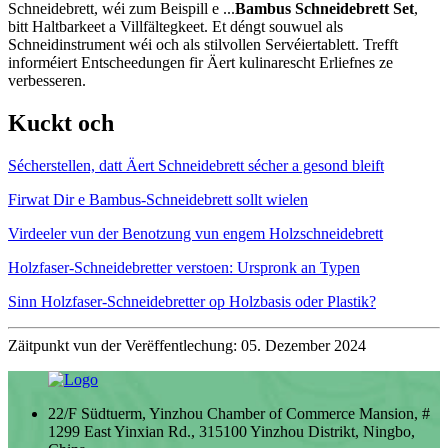
Schneidebrett, wéi zum Beispill e ...
Bambus Schneidebrett Set
,
bitt Haltbarkeet a Villfältegkeet. Et déngt souwuel als
Schneidinstrument wéi och als stilvollen Servéiertablett. Trefft
informéiert Entscheedungen fir Äert kulinarescht Erliefnes ze
verbesseren.
Kuckt och
Sécherstellen, datt Äert Schneidebrett sécher a gesond bleift
Firwat Dir e Bambus-Schneidebrett sollt wielen
Virdeeler vun der Benotzung vun engem Holzschneidebrett
Holzfaser-Schneidebretter verstoen: Urspronk an Typen
Sinn Holzfaser-Schneidebretter op Holzbasis oder Plastik?
Zäitpunkt vun der Verëffentlechung: 05. Dezember 2024
22/F Südtuerm, Yinzhou Chamber of Commerce Mansion, #
1299 East Yinxian Rd., 315100 Yinzhou Distrikt, Ningbo,