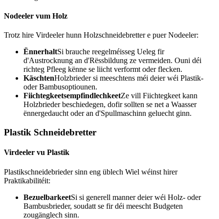
Nodeeler vum Holz
Trotz hire Virdeeler hunn Holzschneidebretter e puer Nodeeler:
Ënnerhalt
Si brauche reegelméisseg Ueleg fir
d'Austrocknung an d'Rëssbildung ze vermeiden. Ouni déi
richteg Pfleeg kënne se liicht verformt oder flecken.
Käschten
Holzbrieder si meeschtens méi deier wéi Plastik-
oder Bambusoptiounen.
Fiichtegkeetsempfindlechkeet
Ze vill Fiichtegkeet kann
Holzbrieder beschiedegen, dofir sollten se net a Waasser
ënnergedaucht oder an d'Spullmaschinn geluecht ginn.
Plastik Schneidebretter
Virdeeler vu Plastik
Plastikschneidebrieder sinn eng üblech Wiel wéinst hirer
Praktikabilitéit:
Bezuelbarkeet
Si si generell manner deier wéi Holz- oder
Bambusbrieder, soudatt se fir déi meescht Budgeten
zougänglech sinn.