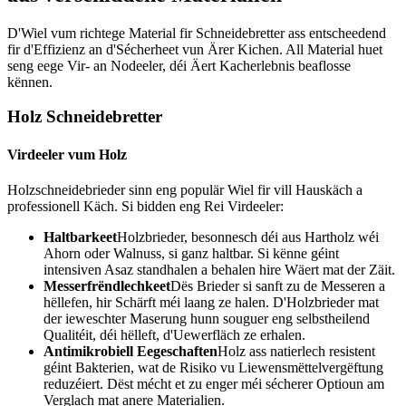
D'Wiel vum richtege Material fir Schneidebretter ass entscheedend
fir d'Effizienz an d'Sécherheet vun Ärer Kichen. All Material huet
seng eege Vir- an Nodeeler, déi Äert Kacherlebnis beaflosse
kënnen.
Holz Schneidebretter
Virdeeler vum Holz
Holzschneidebrieder sinn eng populär Wiel fir vill Hauskäch a
professionell Käch. Si bidden eng Rei Virdeeler:
Haltbarkeet
Holzbrieder, besonnesch déi aus Hartholz wéi
Ahorn oder Walnuss, si ganz haltbar. Si kënne géint
intensiven Asaz standhalen a behalen hire Wäert mat der Zäit.
Messerfrëndlechkeet
Dës Brieder si sanft zu de Messeren a
hëllefen, hir Schärft méi laang ze halen. D'Holzbrieder mat
der ieweschter Maserung hunn souguer eng selbstheilend
Qualitéit, déi hëlleft, d'Uewerfläch ze erhalen.
Antimikrobiell Eegeschaften
Holz ass natierlech resistent
géint Bakterien, wat de Risiko vu Liewensmëttelvergëftung
reduzéiert. Dëst mécht et zu enger méi sécherer Optioun am
Verglach mat anere Materialien.