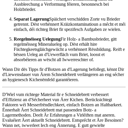
Ausbleechung a Verformung féieren, besonnesch bei
Holzbrieder.
Separat Lagerung
Späichert verschidden Zorte vu Brieder
getrennt. Dëst verhënnert Kräizkontaminatioun a mécht et méi
einfach, déi richteg Briet fir spezifesch Aufgaben ze wielen.
Reegelméisseg Uelegung
Fir Holz- a Bambusbrieder, gitt
regelméisseg Mineralueleg op. Dëst erhält hire
Fiichtegkeetsgläichgewiicht a verhënnert Rëssbildung. Reift e
bëssen Ueleg an d'Uewerfläch vum Briet, loosst et
absorbéieren an wëscht all Iwwerreschter of.
Wann Dir dës Tipps fir d'Botzen an d'Lagerung befollegt, kënnt Dir
d'Liewensdauer vun Ärem Schneidebrett verlängeren an eng sécher
an hygienesch Kichenëmfeld garantéieren.
D'Wiel vum richtege Material fir e Schneidebrett verbessert
d'Effizienz an d'Sécherheet vun Ärer Kichen. Berücksichtegt
Faktoren wéi Messerfrëndlechkeet, einfach Botzen an Haltbarkeet.
Ënnerhalt Äert Schneidebrett mat passenden Botz- a
Lagermethoden. Deelt Är Erfahrungen a Virléiften mat aneren.
Evaluéiert Äert aktuellt Schneidebrett. Entsprécht et Äre Besoinen?
Wann net, iwwerleet Iech eng Ännerung. E gutt gewielte