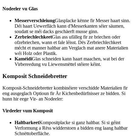
Nodeeler vu Glas
Messerverschleiung
Glasplacke kënne fir Messer haart sinn.
Déi haart Uewerfläch kann d'Messerkanten séier säumen,
soudatt se méi dacks geschäerft musse ginn.
Zerbriechlechkeet
Glas ass ufälleg fir ze briechen oder
ofzebriechen, wann et fale léisst. Dës Zerbriechlechkeet
mécht et manner haltbar am Verglach mat anere Materialien
wéi Holz oder Plastik.
Kaméidi
Glas schneiden kann haart maachen, wat bei der
Virbereedung vu Liewensmëttel stéiere kéint.
Komposit Schneidebretter
Komposit-Schneidebretter kombinéiere verschidde Materialien fir
eng ausgeglach Optioun fir Är Kichenbedürfnisser ze bidden. Si
hunn hir eege Vir- an Nodeeler:
Virdeeler vum Komposit
Haltbarkeet
Kompositplacke si ganz haltbar. Si si géint
Verformung a Rëss widderstoen a bidden eng laang haltbar
Schnëttoberfläche.