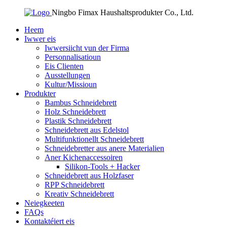
Ningbo Fimax Haushaltsprodukter Co., Ltd.
Heem
Iwwer eis
Iwwersiicht vun der Firma
Personnalisatioun
Eis Clienten
Ausstellungen
Kultur/Missioun
Produkter
Bambus Schneidebrett
Holz Schneidebrett
Plastik Schneidebrett
Schneidebrett aus Edelstol
Multifunktionellt Schneidebrett
Schneidebretter aus anere Materialien
Aner Kichenaccessoiren
Silikon-Tools + Hacker
Schneidebrett aus Holzfaser
RPP Schneidebrett
Kreativ Schneidebrett
Neiegkeeten
FAQs
Kontaktéiert eis