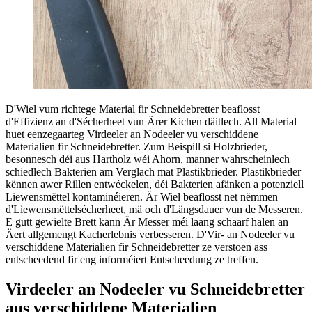
D'Wiel vum richtege Material fir Schneidebretter beaflosst
d'Effizienz an d'Sécherheet vun Ärer Kichen däitlech. All Material
huet eenzegaarteg Virdeeler an Nodeeler vu verschiddene
Materialien fir Schneidebretter. Zum Beispill si Holzbrieder,
besonnesch déi aus Hartholz wéi Ahorn, manner wahrscheinlech
schiedlech Bakterien am Verglach mat Plastikbrieder. Plastikbrieder
kënnen awer Rillen entwéckelen, déi Bakterien afänken a potenziell
Liewensmëttel kontaminéieren. Är Wiel beaflosst net nëmmen
d'Liewensmëttelsécherheet, mä och d'Längsdauer vun de Messeren.
E gutt gewielte Brett kann Är Messer méi laang schaarf halen an
Äert allgemengt Kacherlebnis verbesseren. D'Vir- an Nodeeler vu
verschiddene Materialien fir Schneidebretter ze verstoen ass
entscheedend fir eng informéiert Entscheedung ze treffen.
Virdeeler an Nodeeler vu Schneidebretter
aus verschiddene Materialien