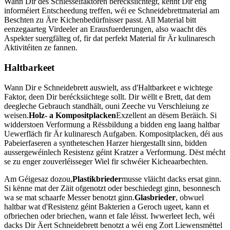
Wann Dir dës Schlësselfaktoren berécksiichtegt, kënnt Dir eng
informéiert Entscheedung treffen, wéi ee Schneidebrettmaterial am
Beschten zu Äre Kichenbedürfnisser passt. All Material bitt
eenzegaarteg Virdeeler an Erausfuerderungen, also waacht dës
Aspekter suergfälteg of, fir dat perfekt Material fir Är kulinaresch
Aktivitéiten ze fannen.
Haltbarkeet
Wann Dir e Schneidebrett auswielt, ass d'Haltbarkeet e wichtege
Faktor, deen Dir berécksiichtege sollt. Dir wëllt e Brett, dat dem
deegleche Gebrauch standhält, ouni Zeeche vu Verschleiung ze
weisen.
Holz- a Kompositplacken
Exzellent an dësem Beräich. Si
widderstoen Verformung a Rëssbildung a bidden eng laang haltbar
Uewerfläch fir Är kulinaresch Aufgaben. Kompositplacken, déi aus
Pabeierfaseren a syntheteschen Harzer hiergestallt sinn, bidden
aussergewéinlech Resistenz géint Kratzer a Verformung. Dëst mécht
se zu enger zouverléisseger Wiel fir schwéier Kicheaarbechten.
Am Géigesaz dozou,
Plastikbrieder
musse vläicht dacks ersat ginn.
Si kënne mat der Zäit ofgenotzt oder beschiedegt ginn, besonnesch
wa se mat schaarfe Messer benotzt ginn.
Glasbrieder
, obwuel
haltbar wat d'Resistenz géint Bakterien a Geroch ugeet, kann et
ofbriechen oder briechen, wann et fale léisst. Iwwerleet Iech, wéi
dacks Dir Äert Schneidebrett benotzt a wéi eng Zort Liewensmëttel