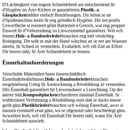
D'Liichtegkeet vun engem Schneidebrett ass entscheedend fir
d'Hygiène an Ärer Kichen ze garantéieren.
Plastik- a
Glasplacken
bidden einfach Botzléisungen. Dir kënnt se an
d'Spullmaschinn leeën fir eng grëndlech Hygiène. Hir net-poréis
Uewerfläche si resistent géint Bakterien a Geroch, wat eng propper
Ëmwelt fir d'Virbereedung vu Liewensmëttel garantéiert. Wéi och
ëmmer,
Holz- a Bambusbrieder
brauchen eng méi virsiichteg
Reinigung. Dir sollt se mat der Hand wäschen an se net am Waasser
aleeën, fir Schied ze vermeiden. Evaluéiert, wéi vill Zäit an Effort
Dir bereet sidd, fir Äert Schneidebrett ze botzen.
Ënnerhaltsufuerderungen
Verschidde Materialien hunn ënnerschiddlech
Ënnerhaltsbedürfnisser.
Holz- a Bambusbrieder
brauchen
reegelméisseg Ueleg fir Austrocknung a Rëssbildung ze vermeiden.
Dës Ënnerhalt garantéiert hir Liewensdauer a Leeschtung. Op der
anerer Säit,
Kompositplacken
erfuerderen minimal Ënnerhalt. Si
widderstoen Verformung a Rëssbildung ouni datt se dacks musse
geölt ginn.
Plastikbrieder
brauchen och wéineg Ënnerhalt, awer si
mussen eventuell ersat ginn, wa se ofgenotzt oder beschiedegt ginn.
Iwwerleet Iech, wéi vill Ënnerhalt Dir bereet sidd, wann Dir Äert
Schneidebrett auswielt.