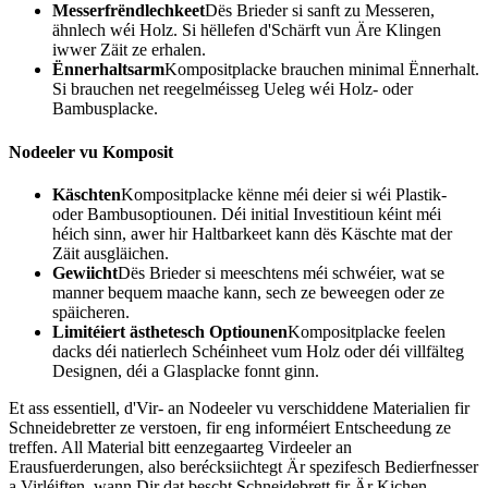
Messerfrëndlechkeet
Dës Brieder si sanft zu Messeren,
ähnlech wéi Holz. Si hëllefen d'Schärft vun Äre Klingen
iwwer Zäit ze erhalen.
Ënnerhaltsarm
Kompositplacke brauchen minimal Ënnerhalt.
Si brauchen net reegelméisseg Ueleg wéi Holz- oder
Bambusplacke.
Nodeeler vu Komposit
Käschten
Kompositplacke kënne méi deier si wéi Plastik-
oder Bambusoptiounen. Déi initial Investitioun kéint méi
héich sinn, awer hir Haltbarkeet kann dës Käschte mat der
Zäit ausgläichen.
Gewiicht
Dës Brieder si meeschtens méi schwéier, wat se
manner bequem maache kann, sech ze beweegen oder ze
späicheren.
Limitéiert ästhetesch Optiounen
Kompositplacke feelen
dacks déi natierlech Schéinheet vum Holz oder déi villfälteg
Designen, déi a Glasplacke fonnt ginn.
Et ass essentiell, d'Vir- an Nodeeler vu verschiddene Materialien fir
Schneidebretter ze verstoen, fir eng informéiert Entscheedung ze
treffen. All Material bitt eenzegaarteg Virdeeler an
Erausfuerderungen, also berécksiichtegt Är spezifesch Bedierfnesser
a Virléiften, wann Dir dat bescht Schneidebrett fir Är Kichen