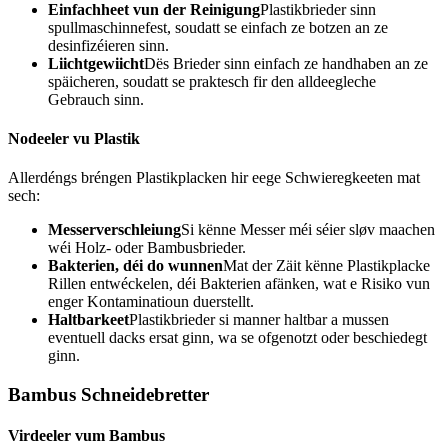
Einfachheet vun der Reinigung
Plastikbrieder sinn
spullmaschinnefest, soudatt se einfach ze botzen an ze
desinfizéieren sinn.
Liichtgewiicht
Dës Brieder sinn einfach ze handhaben an ze
späicheren, soudatt se praktesch fir den alldeegleche
Gebrauch sinn.
Nodeeler vu Plastik
Allerdéngs bréngen Plastikplacken hir eege Schwieregkeeten mat
sech:
Messerverschleiung
Si kënne Messer méi séier sløv maachen
wéi Holz- oder Bambusbrieder.
Bakterien, déi do wunnen
Mat der Zäit kënne Plastikplacke
Rillen entwéckelen, déi Bakterien afänken, wat e Risiko vun
enger Kontaminatioun duerstellt.
Haltbarkeet
Plastikbrieder si manner haltbar a mussen
eventuell dacks ersat ginn, wa se ofgenotzt oder beschiedegt
ginn.
Bambus Schneidebretter
Virdeeler vum Bambus