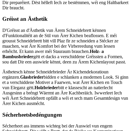
Dir preparéiert. Dëst hëlleft Iech ze bestëmmen, wéi eng Haltbarkeet
Dir braucht.
Gréisst an Ästhetik
D'Gréisst an d'Ästhetik vun Ärem Schneidebrett kënnen
d'Funktionalitéit an de Stil vun Ärer Kichen beaflossen. E méi
grousst Schneidebrett bitt vill Plaz fir ze schneiden a Stécker ze
maachen, wat Äre Komfort bei der Virbereedung vum Iessen
erhéicht. Et kann awer méi Stauraum brauchen.
Holz- a
Bambusbrieder
gëtt et dacks a verschiddene Gréissten a Formen,
sou datt Dir een auswiele kënnt, deen zu Ärem Kichenlayout passt.
Ästhetesch kënne Schneidebrieder Är Kichendekoratioun
ergänzen.
Glasbrieder
bidden e schlanken a modernen Look. Si ginn
et a verschiddene Motiver a Faarwen, wat Ärer Kichen en Touch
vun Eleganz gëtt.
Holzbrieder
bitt e klassescht an natierlecht
Ausgesinn a bréngt Wäermt an Äre Kachberäich. Iwwerleet Iech
wéi Äert Schneidebrett opfällt a wéi et sech mam Gesamtdesign vun
Ärer Kichen ausmécht.
Sécherheetsbedéngungen
Sécherheet ass immens wichteg bei der Auswiel vun engem