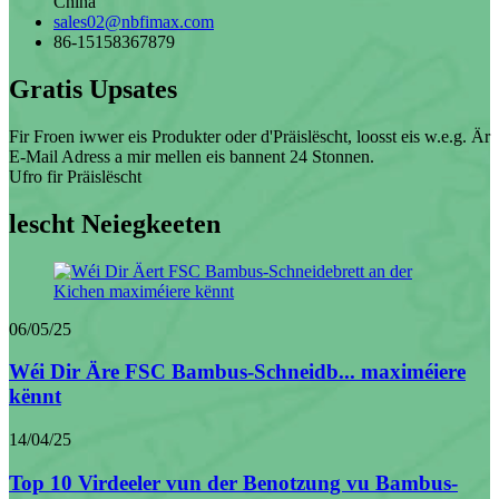
China
sales02@nbfimax.com
86-15158367879
Gratis Upsates
Fir Froen iwwer eis Produkter oder d'Präislëscht, loosst eis w.e.g. Är
E-Mail Adress a mir mellen eis bannent 24 Stonnen.
Ufro fir Präislëscht
lescht Neiegkeeten
06/05/25
Wéi Dir Äre FSC Bambus-Schneidb... maximéiere
kënnt
14/04/25
Top 10 Virdeeler vun der Benotzung vu Bambus-