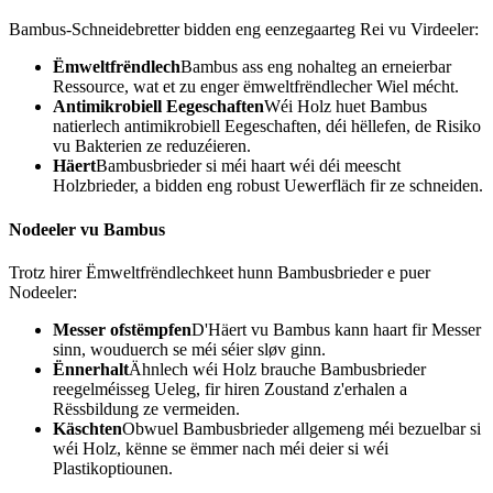
Bambus-Schneidebretter bidden eng eenzegaarteg Rei vu Virdeeler:
Ëmweltfrëndlech
Bambus ass eng nohalteg an erneierbar
Ressource, wat et zu enger ëmweltfrëndlecher Wiel mécht.
Antimikrobiell Eegeschaften
Wéi Holz huet Bambus
natierlech antimikrobiell Eegeschaften, déi hëllefen, de Risiko
vu Bakterien ze reduzéieren.
Häert
Bambusbrieder si méi haart wéi déi meescht
Holzbrieder, a bidden eng robust Uewerfläch fir ze schneiden.
Nodeeler vu Bambus
Trotz hirer Ëmweltfrëndlechkeet hunn Bambusbrieder e puer
Nodeeler:
Messer ofstëmpfen
D'Häert vu Bambus kann haart fir Messer
sinn, wouduerch se méi séier sløv ginn.
Ënnerhalt
Ähnlech wéi Holz brauche Bambusbrieder
reegelméisseg Ueleg, fir hiren Zoustand z'erhalen a
Rëssbildung ze vermeiden.
Käschten
Obwuel Bambusbrieder allgemeng méi bezuelbar si
wéi Holz, kënne se ëmmer nach méi deier si wéi
Plastikoptiounen.