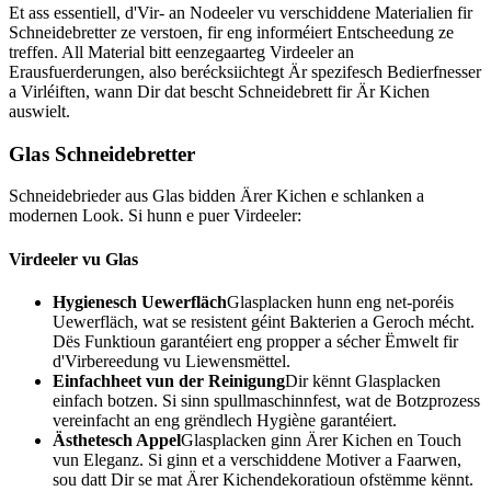
Et ass essentiell, d'Vir- an Nodeeler vu verschiddene Materialien fir
Schneidebretter ze verstoen, fir eng informéiert Entscheedung ze
treffen. All Material bitt eenzegaarteg Virdeeler an
Erausfuerderungen, also berécksiichtegt Är spezifesch Bedierfnesser
a Virléiften, wann Dir dat bescht Schneidebrett fir Är Kichen
auswielt.
Glas Schneidebretter
Schneidebrieder aus Glas bidden Ärer Kichen e schlanken a
modernen Look. Si hunn e puer Virdeeler:
Virdeeler vu Glas
Hygienesch Uewerfläch
Glasplacken hunn eng net-poréis
Uewerfläch, wat se resistent géint Bakterien a Geroch mécht.
Dës Funktioun garantéiert eng propper a sécher Ëmwelt fir
d'Virbereedung vu Liewensmëttel.
Einfachheet vun der Reinigung
Dir kënnt Glasplacken
einfach botzen. Si sinn spullmaschinnfest, wat de Botzprozess
vereinfacht an eng grëndlech Hygiène garantéiert.
Ästhetesch Appel
Glasplacken ginn Ärer Kichen en Touch
vun Eleganz. Si ginn et a verschiddene Motiver a Faarwen,
sou datt Dir se mat Ärer Kichendekoratioun ofstëmme kënnt.