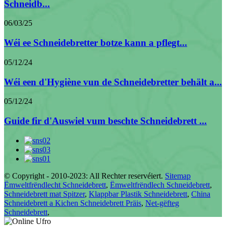
Schneidb...
06/03/25
Wéi ee Schneidebretter botze kann a pflegt...
05/12/24
Wéi een d'Hygiène vun de Schneidebretter behält a...
05/12/24
Guide fir d'Auswiel vum beschte Schneidebrett ...
© Copyright - 2010-2023: All Rechter reservéiert.
Sitemap
Ëmweltfrëndlecht Schneidebrett
,
Ëmweltfrëndlech Schneidebrett
,
Schneidebrett mat Spitzer
,
Klappbar Plastik Schneidebrett
,
China
Schneidebrett a Kichen Schneidebrett Präis
,
Net-gëfteg
Schneidebrett
,