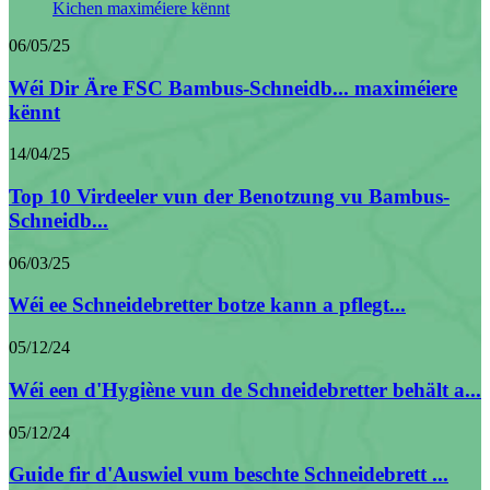
06/05/25
Wéi Dir Äre FSC Bambus-Schneidb... maximéiere
kënnt
14/04/25
Top 10 Virdeeler vun der Benotzung vu Bambus-
Schneidb...
06/03/25
Wéi ee Schneidebretter botze kann a pflegt...
05/12/24
Wéi een d'Hygiène vun de Schneidebretter behält a...
05/12/24
Guide fir d'Auswiel vum beschte Schneidebrett ...