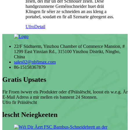
zéien, déi mir un der Schnouer zéien. Dëse
handgezunnene Geméisschneider huet dräi
Klingen fir séier ze schneiden an ass kleng a
portabel, soudatt en fir all Szenarie gëeegent ass.
Ufro
Detail
22/F Südtuerm, Yinzhou Chamber of Commerce Mansion, #
1299 East Yinxian Rd., 315100 Yinzhou Distrikt, Ningbo,
China
sales02@nbfimax.com
86-15158367879
Gratis Upsates
Fir Froen iwwer eis Produkter oder d'Präislëscht, loosst eis w.e.g. Är
E-Mail Adress a mir mellen eis bannent 24 Stonnen.
Ufro fir Präislëscht
lescht Neiegkeeten