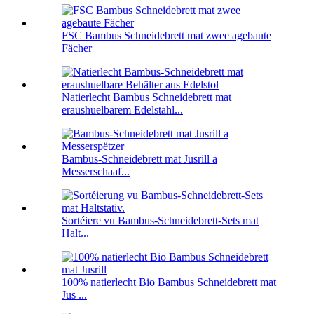
FSC Bambus Schneidebrett mat zwee agebaute
Fächer
Natierlecht Bambus Schneidebrett mat
eraushuelbarem Edelstahl...
Bambus-Schneidebrett mat Jusrill a
Messerschaaf...
Sortéiere vu Bambus-Schneidebrett-Sets mat
Halt...
100% natierlecht Bio Bambus Schneidebrett mat
Jus ...