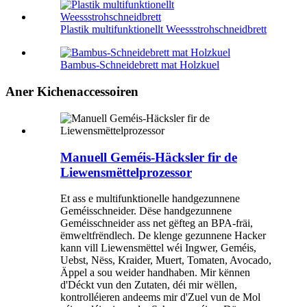
Plastik multifunktionellt Weessstrohschneidbrett
Bambus-Schneidebrett mat Holzkuel
Aner Kichenaccessoiren
Manuell Geméis-Häcksler fir de
Liewensmëttelprozessor
Et ass e multifunktionelle handgezunnene
Geméisschneider. Dëse handgezunnene
Geméisschneider ass net gëfteg an BPA-fräi,
ëmweltfrëndlech. De klenge gezunnene Hacker
kann vill Liewensmëttel wéi Ingwer, Geméis,
Uebst, Nëss, Kraider, Muert, Tomaten, Avocado,
Äppel a sou weider handhaben. Mir kënnen
d'Déckt vun den Zutaten, déi mir wëllen,
kontrolléieren andeems mir d'Zuel vun de Mol