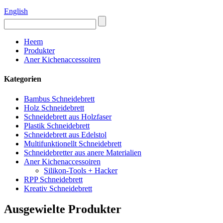
English
Heem
Produkter
Aner Kichenaccessoiren
Kategorien
Bambus Schneidebrett
Holz Schneidebrett
Schneidebrett aus Holzfaser
Plastik Schneidebrett
Schneidebrett aus Edelstol
Multifunktionellt Schneidebrett
Schneidebretter aus anere Materialien
Aner Kichenaccessoiren
Silikon-Tools + Hacker
RPP Schneidebrett
Kreativ Schneidebrett
Ausgewielte Produkter