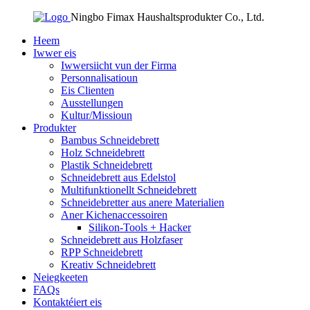
Ningbo Fimax Haushaltsprodukter Co., Ltd.
Heem
Iwwer eis
Iwwersiicht vun der Firma
Personnalisatioun
Eis Clienten
Ausstellungen
Kultur/Missioun
Produkter
Bambus Schneidebrett
Holz Schneidebrett
Plastik Schneidebrett
Schneidebrett aus Edelstol
Multifunktionellt Schneidebrett
Schneidebretter aus anere Materialien
Aner Kichenaccessoiren
Silikon-Tools + Hacker
Schneidebrett aus Holzfaser
RPP Schneidebrett
Kreativ Schneidebrett
Neiegkeeten
FAQs
Kontaktéiert eis