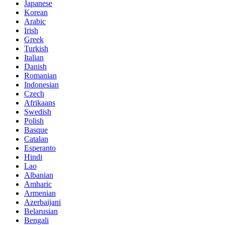
Japanese
Korean
Arabic
Irish
Greek
Turkish
Italian
Danish
Romanian
Indonesian
Czech
Afrikaans
Swedish
Polish
Basque
Catalan
Esperanto
Hindi
Lao
Albanian
Amharic
Armenian
Azerbaijani
Belarusian
Bengali