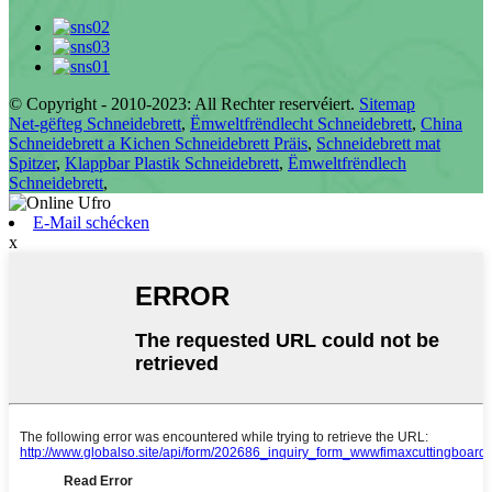
© Copyright - 2010-2023: All Rechter reservéiert.
Sitemap
Net-gëfteg Schneidebrett
,
Ëmweltfrëndlecht Schneidebrett
,
China
Schneidebrett a Kichen Schneidebrett Präis
,
Schneidebrett mat
Spitzer
,
Klappbar Plastik Schneidebrett
,
Ëmweltfrëndlech
Schneidebrett
,
E-Mail schécken
x