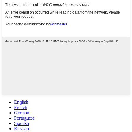
English
French
German
Portuguese
Spanish
Russian