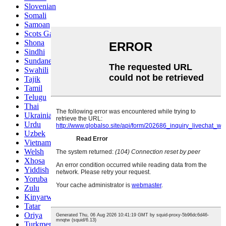
Slovenian
Somali
Samoan
Scots Gaelic
Shona
Sindhi
Sundanese
Swahili
Tajik
Tamil
Telugu
Thai
Ukrainian
Urdu
Uzbek
Vietnamese
Welsh
Xhosa
Yiddish
Yoruba
Zulu
Kinyarwanda
Tatar
Oriya
Turkmen