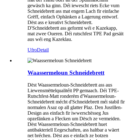
gewäsch ka ginn. Déi iewescht riets Ecke vum
Schneidebrett ass mat engem Lach fir einfache
Grëff, einfach Ophänken a Lagerung entworf.
Dëst ass e kreativt Schneidebrett.
D'Schneidebrett ass geformt wéi e Kazekapp,
mat zwee Oueren. Déi rutschfest TPE Pad gesäit
aus wéi eng Kazeklau.
Ufro
Detail
Waassermeloun Schneidebrett
Dëst Waassermeloun-Schneidebrett ass aus
Liewensmëttelqualitéit PP gemaach. Déi TPE-
Rutschfest-Matt ronderëm d'Waassermeloun-
Schneidebrett mécht d'Schneidebrett méi stabil fir
normalen Asaz op all glatter Plaz. Den Jusrillen-
Design ass einfach fir iwwerschësseg Jus
opzefänken a Flecken um Dësch ze vermeiden.
Dëst Waassermeloun-Schneidebrett huet
antibakteriell Eegeschaften, ass haltbar a wäert
net bréchen. Dëst ass e einfach ze botzen