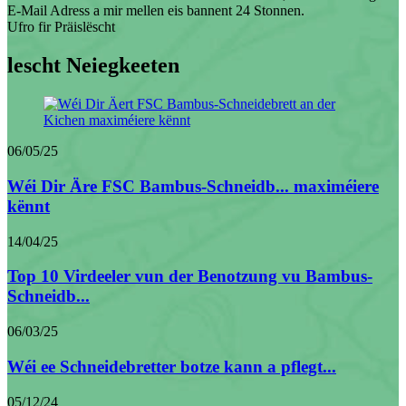
E-Mail Adress a mir mellen eis bannent 24 Stonnen.
Ufro fir Präislëscht
lescht Neiegkeeten
06/05/25
Wéi Dir Äre FSC Bambus-Schneidb... maximéiere
kënnt
14/04/25
Top 10 Virdeeler vun der Benotzung vu Bambus-
Schneidb...
06/03/25
Wéi ee Schneidebretter botze kann a pflegt...
05/12/24