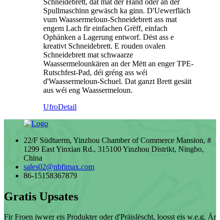
Schneidebrett, dat mat der Hand oder an der
Spullmaschinn gewäsch ka ginn. D'Uewerfläch
vum Waassermeloun-Schneidebrett ass mat
engem Lach fir einfachen Grëff, einfach
Ophänken a Lagerung entworf. Dëst ass e
kreativt Schneidebrett. E rouden ovalen
Schneidebrett mat schwaarze
Waassermelounkären an der Mëtt an enger TPE-
Rutschfest-Pad, déi gréng ass wéi
d'Waassermeloun-Schuel. Dat ganzt Brett gesäit
aus wéi eng Waassermeloun.
Ufro
Detail
22/F Südtuerm, Yinzhou Chamber of Commerce Mansion, #
1299 East Yinxian Rd., 315100 Yinzhou Distrikt, Ningbo,
China
sales02@nbfimax.com
86-15158367879
Gratis Upsates
Fir Froen iwwer eis Produkter oder d'Präislëscht, loosst eis w.e.g. Är