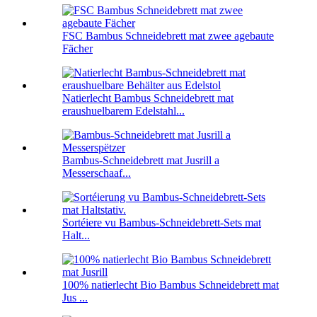
FSC Bambus Schneidebrett mat zwee agebaute
Fächer
Natierlecht Bambus Schneidebrett mat
eraushuelbarem Edelstahl...
Bambus-Schneidebrett mat Jusrill a
Messerschaaf...
Sortéiere vu Bambus-Schneidebrett-Sets mat
Halt...
100% natierlecht Bio Bambus Schneidebrett mat
Jus ...