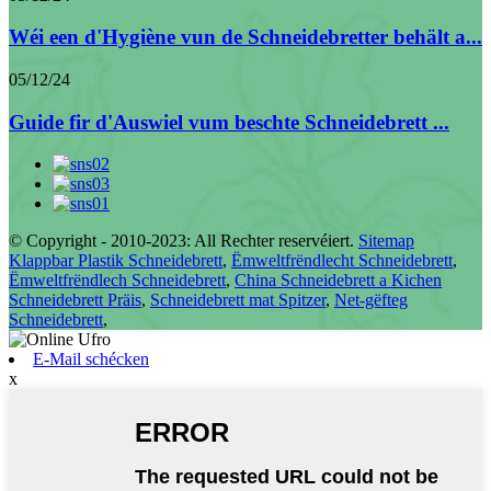
Wéi een d'Hygiène vun de Schneidebretter behält a...
05/12/24
Guide fir d'Auswiel vum beschte Schneidebrett ...
© Copyright - 2010-2023: All Rechter reservéiert.
Sitemap
Klappbar Plastik Schneidebrett
,
Ëmweltfrëndlecht Schneidebrett
,
Ëmweltfrëndlech Schneidebrett
,
China Schneidebrett a Kichen
Schneidebrett Präis
,
Schneidebrett mat Spitzer
,
Net-gëfteg
Schneidebrett
,
E-Mail schécken
x