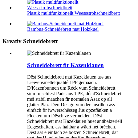
Plastik multifunktionellt Weessstrohschneidbrett
Bambus-Schneidebrett mat Holzkuel
Kreativ Schneidebrett
Schneidebrett fir Kazenklauen
Dëst Schneidebrett mat Kazeklauen ass aus
Liewensmëttelqualitéit PP gemaach.
D'Kazenbunnen um Réck vum Schneidebrett
sinn rutschfest Pads aus TPE, déi d'Schneidebrett
méi stabil maachen fir normalen Asaz op all
glatter Plaz. Den Design vun der Jusrillen ass
einfach fir iwwerschësseg Jus opzefänken a
Flecken um Dësch ze vermeiden. Dëst
Schneidebrett mat Kazeklauen huet antibakteriell
Eegeschaften, ass haltbar a wäert net bréchen.
Dëst ass e einfach ze botzen Schneidebrett, dat
mat der Hand oder an der Spullmaschinn