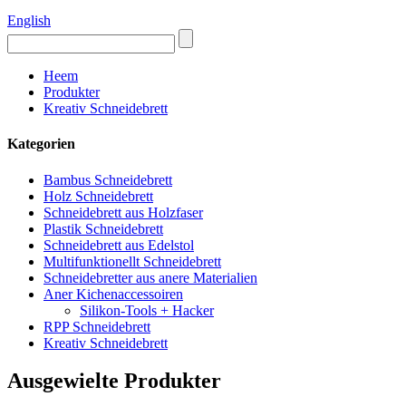
English
Heem
Produkter
Kreativ Schneidebrett
Kategorien
Bambus Schneidebrett
Holz Schneidebrett
Schneidebrett aus Holzfaser
Plastik Schneidebrett
Schneidebrett aus Edelstol
Multifunktionellt Schneidebrett
Schneidebretter aus anere Materialien
Aner Kichenaccessoiren
Silikon-Tools + Hacker
RPP Schneidebrett
Kreativ Schneidebrett
Ausgewielte Produkter