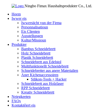
Ningbo Fimax Haushaltsprodukter Co., Ltd.
Heem
Iwwer eis
Iwwersiicht vun der Firma
Personnalisatioun
Eis Clienten
Ausstellungen
Kultur/Missioun
Produkter
Bambus Schneidebrett
Holz Schneidebrett
Plastik Schneidebrett
Schneidebrett aus Edelstol
Multifunktionellt Schneidebrett
Schneidebretter aus anere Materialien
Aner Kichenaccessoiren
Silikon-Tools + Hacker
Schneidebrett aus Holzfaser
RPP Schneidebrett
Kreativ Schneidebrett
Neiegkeeten
FAQs
Kontaktéiert eis