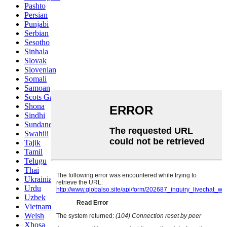
Pashto
Persian
Punjabi
Serbian
Sesotho
Sinhala
Slovak
Slovenian
Somali
Samoan
Scots Gaelic
Shona
Sindhi
Sundanese
Swahili
Tajik
Tamil
Telugu
Thai
Ukrainian
Urdu
Uzbek
Vietnamese
Welsh
Xhosa