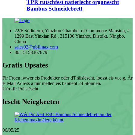
TPR rutschfest natierlecht organescht
Bambus Schneidebrett
22/F Südtuerm, Yinzhou Chamber of Commerce Mansion, #
1299 East Yinxian Rd., 315100 Yinzhou Distrikt, Ningbo,
China
sales02@nbfimax.com
86-15158367879
Gratis Upsates
Fir Froen iwwer eis Produkter oder d'Präislëscht, loosst eis w.e.g. Är
E-Mail Adress a mir mellen eis bannent 24 Stonnen.
Ufro fir Präislëscht
lescht Neiegkeeten
06/05/25