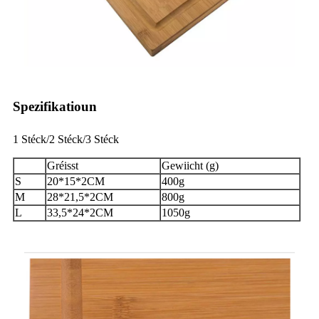
Spezifikatioun
1 Stéck/2 Stéck/3 Stéck
Gréisst
Gewiicht (g)
S
20*15*2CM
400g
M
28*21,5*2CM
800g
L
33,5*24*2CM
1050g