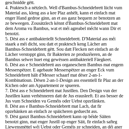
geschnidde gëtt.
4. Praktesch a nëtzlech. Well d'Bambus-Schneidebrett liicht vum
Material ass, kleng ass a kee Plaz anhëlt, kann et einfach mat
enger Hand gedroe ginn, an et ass ganz bequem ze benotzen an
ze beweegen. Zousätzlech kënnt d'Bambus-Schneidebrett mat
dem Aroma vu Bambus, wat et méi agreabel mécht wann Dir et
benotzt.
5. Dëst ass e antibakteriellt Schneidebrett. D'Material ass méi
staark a méi dicht, sou datt et praktesch keng Lächer am
Bambus-Schneidebrett gëtt. Sou datt Flecken net einfach an de
Lächer verstoppt ginn, fir Bakterien ze produzéieren, an de
Bambus selwer huet eng gewëssen antibakteriell Fäegkeet.
6. Dëst ass e Schneidebrett aus organeschem Bambus mat engem
Messerspëtzer. E agebaute Messerspëtzer an enger Eck vum
Schneidebrett hält d'Messer schaarf mat dëser 2-an-1-
Kombinatioun. Dësen 2-an-1-Design ass essentiell fir Plaz an der
Kichen oder am Appartement ze spueren.
7. Dëst ass e Schneidebrett mat Jusrillen. Den Design vun der
Jusrillen kann verhënneren datt de Jus erausleeft. Et ass besser de
Jus vum Schneiden vu Geméis oder Uebst opzefänken.
8. Dëst ass e Bambus-Schneidebrett mat Lach, dat fir
opzehänken an einfach ze späicheren geduecht ass.
9. Dëst ganzt Bambus-Schneidebrett kann op béide Säiten
benotzt ginn, mat enger Jusrill op enger Säit, fir einfach safteg
Liewensmëttel wéi Uebst oder Geméis ze schneiden, an déi aner