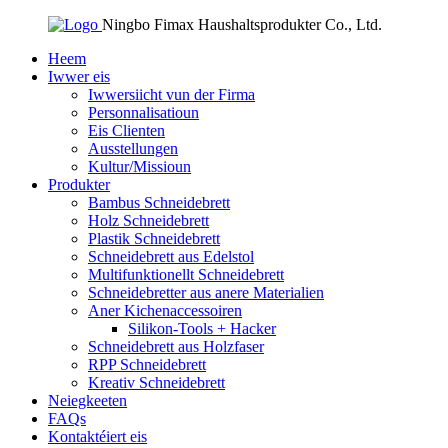
Ningbo Fimax Haushaltsprodukter Co., Ltd.
Heem
Iwwer eis
Iwwersiicht vun der Firma
Personnalisatioun
Eis Clienten
Ausstellungen
Kultur/Missioun
Produkter
Bambus Schneidebrett
Holz Schneidebrett
Plastik Schneidebrett
Schneidebrett aus Edelstol
Multifunktionellt Schneidebrett
Schneidebretter aus anere Materialien
Aner Kichenaccessoiren
Silikon-Tools + Hacker
Schneidebrett aus Holzfaser
RPP Schneidebrett
Kreativ Schneidebrett
Neiegkeeten
FAQs
Kontaktéiert eis