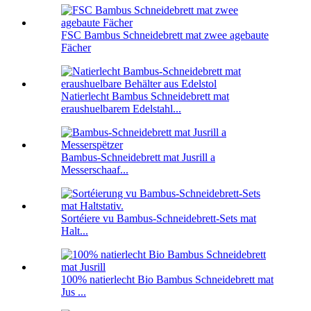
FSC Bambus Schneidebrett mat zwee agebaute
Fächer
Natierlecht Bambus Schneidebrett mat
eraushuelbarem Edelstahl...
Bambus-Schneidebrett mat Jusrill a
Messerschaaf...
Sortéiere vu Bambus-Schneidebrett-Sets mat
Halt...
100% natierlecht Bio Bambus Schneidebrett mat
Jus ...