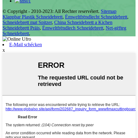
© Copyright - 2010-2023: All Rechter reservéiert.
Sitemap
Klappbar Plastik Schneidebrett
,
Ëmweltfrëndlecht Schneidebrett
,
Schneidebrett mat Spitzer
,
China Schneidebrett a Kichen
Schneidebrett Präis
,
Ëmweltfrëndlech Schneidebrett
,
Net-gëfteg
Schneidebrett
,
E-Mail schécken
x