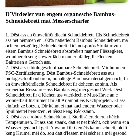
D'Virdeeler vun engem organesche Bambus-
Schneidebrett mat Messerschärfer
1. Dëst ass en ëmweltfrëndlecht Schneidebrett. Eis Schneidebrett
ass net nëmmen en 100% natierlecht Bambus-Schneidebrett, mä
och en net-gëftegt Schneidebrett. Déi net-porös Struktur vun
eisem Bambus-Schneidebrett absorbéiert manner Flëssegkeet,
wouduerch seng Uewerfläch manner ufälleg fir Flecken,
Bakterien a Geroch ass.
2. Dëst ass e biologesch ofbaubare Schneidebrett. Mir hunn en
FSC-Zertifizéierung. Dëst Bambus-Schneidebrett ass aus
biologesch ofbaubarem, nohaltege Bambusmaterial gemaach, fir
en ëmweltfrëndlecht Schneidebrett fir doheem ze sinn. Als
erneierbar Ressource ass Bambus eng méi gesond Wiel. Dëst
Schneidebrett fir d'Kichen ass wierklech e Must-Have an e
wonnerbart Instrument fir all Är ambitiéis Kachprojeten. Et ass
einfach ze botzen, Dir kënnt et mat kachendem Waasser oder
Spullmëttel benotzen, et léisst keng Réckstänn.
3. Dëst ass e robust Schneidebrett. Steriliséiert duerch héich
Temperaturen. Et ass sou staark, datt et net brécht, och wann et a
Waasser gedaucht gëtt. A wann Dir Geméis kaum schneit, bleift
keng Krümel méi do, sou datt d'Iessen méi sécher a méi gesond