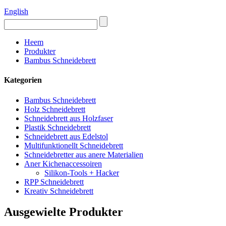
English
Heem
Produkter
Bambus Schneidebrett
Kategorien
Bambus Schneidebrett
Holz Schneidebrett
Schneidebrett aus Holzfaser
Plastik Schneidebrett
Schneidebrett aus Edelstol
Multifunktionellt Schneidebrett
Schneidebretter aus anere Materialien
Aner Kichenaccessoiren
Silikon-Tools + Hacker
RPP Schneidebrett
Kreativ Schneidebrett
Ausgewielte Produkter