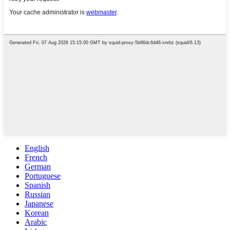
English
French
German
Portuguese
Spanish
Russian
Japanese
Korean
Arabic