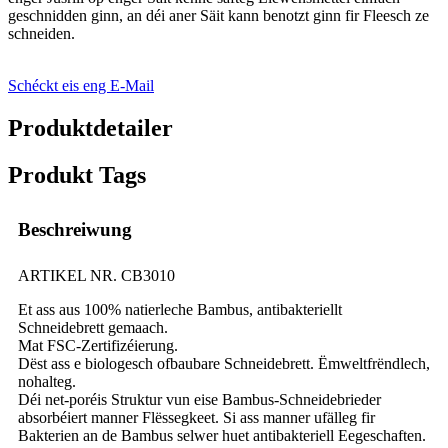
geschnidden ginn, an déi aner Säit kann benotzt ginn fir Fleesch ze
schneiden.
Schéckt eis eng E-Mail
Produktdetailer
Produkt Tags
Beschreiwung
ARTIKEL NR. CB3010
Et ass aus 100% natierleche Bambus, antibakteriellt
Schneidebrett gemaach.
Mat FSC-Zertifizéierung.
Dëst ass e biologesch ofbaubare Schneidebrett. Ëmweltfrëndlech,
nohalteg.
Déi net-poréis Struktur vun eise Bambus-Schneidebrieder
absorbéiert manner Flëssegkeet. Si ass manner ufälleg fir
Bakterien an de Bambus selwer huet antibakteriell Eegeschaften.