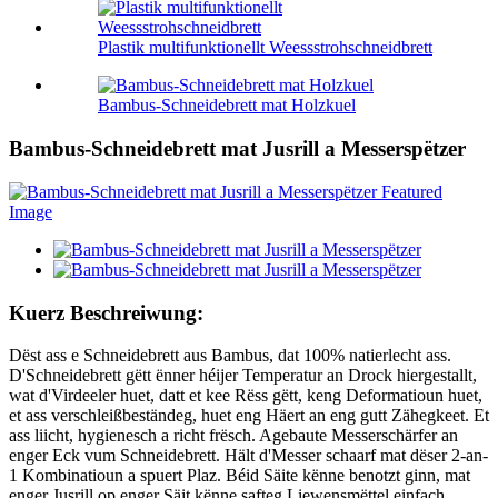
Plastik multifunktionellt Weessstrohschneidbrett
Bambus-Schneidebrett mat Holzkuel
Bambus-Schneidebrett mat Jusrill a Messerspëtzer
Kuerz Beschreiwung:
Dëst ass e Schneidebrett aus Bambus, dat 100% natierlecht ass.
D'Schneidebrett gëtt ënner héijer Temperatur an Drock hiergestallt,
wat d'Virdeeler huet, datt et kee Rëss gëtt, keng Deformatioun huet,
et ass verschleißbeständeg, huet eng Häert an eng gutt Zähegkeet. Et
ass liicht, hygienesch a richt frësch. Agebaute Messerschärfer an
enger Eck vum Schneidebrett. Hält d'Messer schaarf mat dëser 2-an-
1 Kombinatioun a spuert Plaz. Béid Säite kënne benotzt ginn, mat
enger Jusrill op enger Säit kënne safteg Liewensmëttel einfach