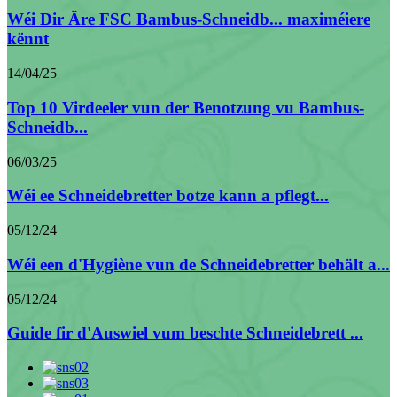
Wéi Dir Äre FSC Bambus-Schneidb... maximéiere
kënnt
14/04/25
Top 10 Virdeeler vun der Benotzung vu Bambus-
Schneidb...
06/03/25
Wéi ee Schneidebretter botze kann a pflegt...
05/12/24
Wéi een d'Hygiène vun de Schneidebretter behält a...
05/12/24
Guide fir d'Auswiel vum beschte Schneidebrett ...