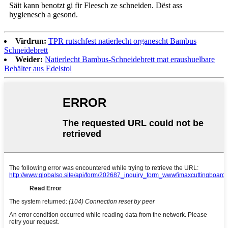
Säit kann benotzt gi fir Fleesch ze schneiden. Dëst ass
hygienesch a gesond.
Virdrun:
TPR rutschfest natierlecht organescht Bambus
Schneidebrett
Weider:
Natierlecht Bambus-Schneidebrett mat eraushuelbare
Behälter aus Edelstol