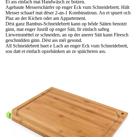
Et ass einfach mat Handwäsch ze botzen.
Agebaute Messerschärfer op enger Eck vum Schneidebrett. Hält
Messer schaarf mat dëser 2-an-1 Kombinatioun. An et spuert och
Plaz an der Kichen oder am Appartement.
Dëst ganz Bambus-Schneidebrett kann op béide Säiten benotzt
ginn, mat enger Jusrill op enger Säit, fir einfach safteg
Liewensmëttel ze schneiden, an op der anerer Säit kann Fleesch
geschnidden ginn. Dëst ass méi gesond.
All Schneidebrett huet e Lach an enger Eck vum Schneidebrett,
sou datt et einfach opzehänken an ze späicheren ass.