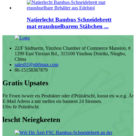
Natierlecht Bambus Schneidebrett
mat eraushuelbarem Stäbchen ...
22/F Südtuerm, Yinzhou Chamber of Commerce Mansion, #
1299 East Yinxian Rd., 315100 Yinzhou Distrikt, Ningbo,
China
sales02@nbfimax.com
86-15158367879
Gratis Upsates
Fir Froen iwwer eis Produkter oder d'Präislëscht, loosst eis w.e.g. Är
E-Mail Adress a mir mellen eis bannent 24 Stonnen.
Ufro fir Präislëscht
lescht Neiegkeeten