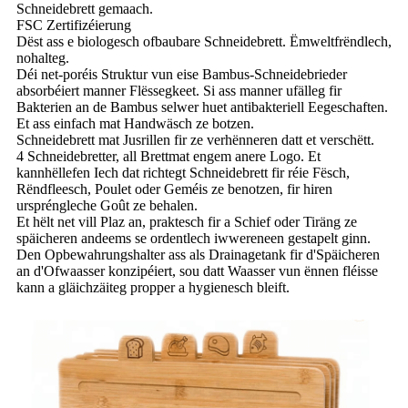
Schneidebrett gemaach.
FSC Zertifizéierung
Dëst ass e biologesch ofbaubare Schneidebrett. Ëmweltfrëndlech,
nohalteg.
Déi net-poréis Struktur vun eise Bambus-Schneidebrieder
absorbéiert manner Flëssegkeet. Si ass manner ufälleg fir
Bakterien an de Bambus selwer huet antibakteriell Eegeschaften.
Et ass einfach mat Handwäsch ze botzen.
Schneidebrett mat Jusrillen fir ze verhënneren datt et verschëtt.
4
Schneidebretter, all Brett
mat engem anere Logo. Et
kann
hëllefen Iech dat richtegt Schneidebrett fir réie Fësch,
Rëndfleesch, Poulet oder Geméis ze benotzen, fir hiren
urspréngleche Goût ze behalen.
Et hëlt net vill Plaz an, praktesch fir a Schief oder Tiräng ze
späicheren andeems se ordentlech iwwereneen gestapelt ginn.
Den Opbewahrungshalter ass als Drainagetank fir d'Späicheren
an d'Ofwaasser konzipéiert, sou datt Waasser vun ënnen fléisse
kann a gläichzäiteg propper a hygienesch bleift.