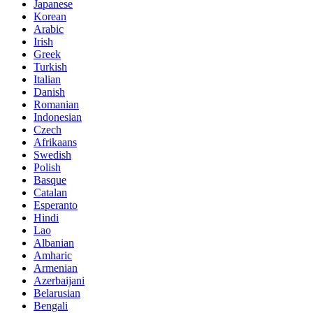
Japanese
Korean
Arabic
Irish
Greek
Turkish
Italian
Danish
Romanian
Indonesian
Czech
Afrikaans
Swedish
Polish
Basque
Catalan
Esperanto
Hindi
Lao
Albanian
Amharic
Armenian
Azerbaijani
Belarusian
Bengali