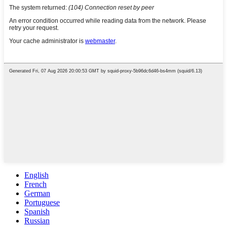
English
French
German
Portuguese
Spanish
Russian