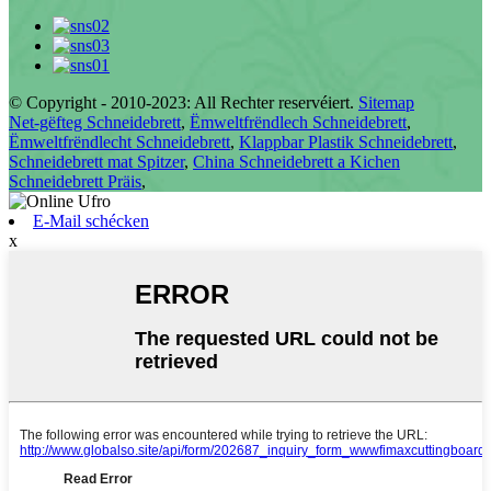
© Copyright - 2010-2023: All Rechter reservéiert.
Sitemap
Net-gëfteg Schneidebrett
,
Ëmweltfrëndlech Schneidebrett
,
Ëmweltfrëndlecht Schneidebrett
,
Klappbar Plastik Schneidebrett
,
Schneidebrett mat Spitzer
,
China Schneidebrett a Kichen
Schneidebrett Präis
,
E-Mail schécken
x