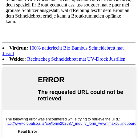
deen speziell fir Brout geduecht ass, ass souguer mat e puer méi
grousse Schlitzer ausgestatt, wat d'Reibung tëscht dem Brout an
dem Schneidebrett erhéije kann a Broutkrummelen opfänke
kann.
Virdrun:
100% natierlecht Bio Bambus Schneidebrett mat
Jusrill
Weider:
Rechteckeg Schneidebrett mat UV-Drock Jusrillen