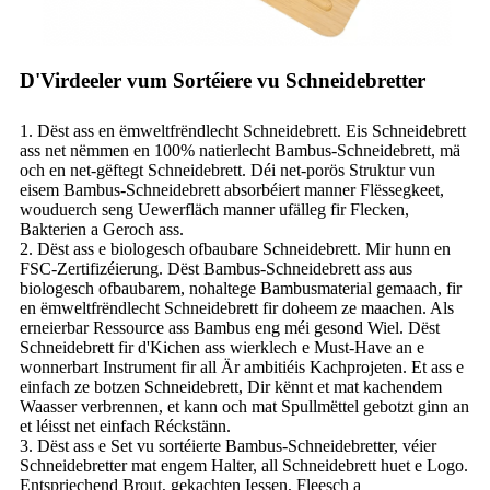
D'Virdeeler vum Sortéiere vu Schneidebretter
1. Dëst ass en ëmweltfrëndlecht Schneidebrett. Eis Schneidebrett
ass net nëmmen en 100% natierlecht Bambus-Schneidebrett, mä
och en net-gëftegt Schneidebrett. Déi net-porös Struktur vun
eisem Bambus-Schneidebrett absorbéiert manner Flëssegkeet,
wouduerch seng Uewerfläch manner ufälleg fir Flecken,
Bakterien a Geroch ass.
2. Dëst ass e biologesch ofbaubare Schneidebrett. Mir hunn en
FSC-Zertifizéierung. Dëst Bambus-Schneidebrett ass aus
biologesch ofbaubarem, nohaltege Bambusmaterial gemaach, fir
en ëmweltfrëndlecht Schneidebrett fir doheem ze maachen. Als
erneierbar Ressource ass Bambus eng méi gesond Wiel. Dëst
Schneidebrett fir d'Kichen ass wierklech e Must-Have an e
wonnerbart Instrument fir all Är ambitiéis Kachprojeten. Et ass e
einfach ze botzen Schneidebrett, Dir kënnt et mat kachendem
Waasser verbrennen, et kann och mat Spullmëttel gebotzt ginn an
et léisst net einfach Réckstänn.
3. Dëst ass e Set vu sortéierte Bambus-Schneidebretter, véier
Schneidebretter mat engem Halter, all Schneidebrett huet e Logo.
Entspriechend Brout, gekachten Iessen, Fleesch a