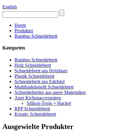
English
Heem
Produkter
Bambus Schneidebrett
Kategorien
Bambus Schneidebrett
Holz Schneidebrett
Schneidebrett aus Holzfaser
Plastik Schneidebrett
Schneidebrett aus Edelstol
Multifunktionellt Schneidebrett
Schneidebretter aus anere Materialien
Aner Kichenaccessoiren
Silikon-Tools + Hacker
RPP Schneidebrett
Kreativ Schneidebrett
Ausgewielte Produkter