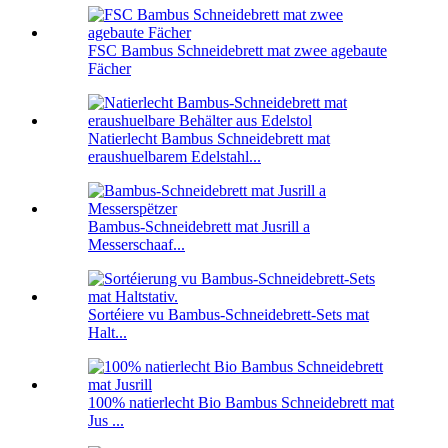
FSC Bambus Schneidebrett mat zwee agebaute
Fächer
Natierlecht Bambus Schneidebrett mat
eraushuelbarem Edelstahl...
Bambus-Schneidebrett mat Jusrill a
Messerschaaf...
Sortéiere vu Bambus-Schneidebrett-Sets mat
Halt...
100% natierlecht Bio Bambus Schneidebrett mat
Jus ...