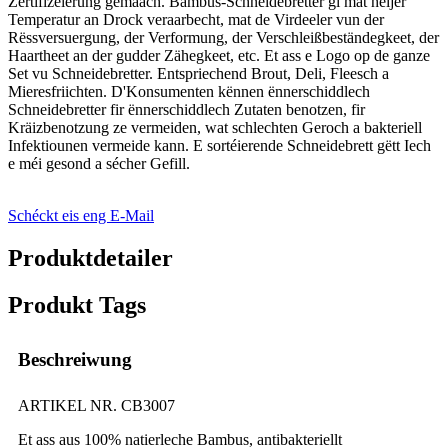
Zertifizéierung gemaach. Bambus-Schneidebretter gi mat héijer
Temperatur an Drock veraarbecht, mat de Virdeeler vun der
Rëssversuergung, der Verformung, der Verschleißbeständegkeet, der
Haartheet an der gudder Zähegkeet, etc. Et ass e Logo op de ganze
Set vu Schneidebretter. Entspriechend Brout, Deli, Fleesch a
Mieresfriichten. D'Konsumenten kënnen ënnerschiddlech
Schneidebretter fir ënnerschiddlech Zutaten benotzen, fir
Kräizbenotzung ze vermeiden, wat schlechten Geroch a bakteriell
Infektiounen vermeide kann. E sortéierende Schneidebrett gëtt Iech
e méi gesond a sécher Gefill.
Schéckt eis eng E-Mail
Produktdetailer
Produkt Tags
Beschreiwung
ARTIKEL NR. CB3007
Et ass aus 100% natierleche Bambus, antibakteriellt