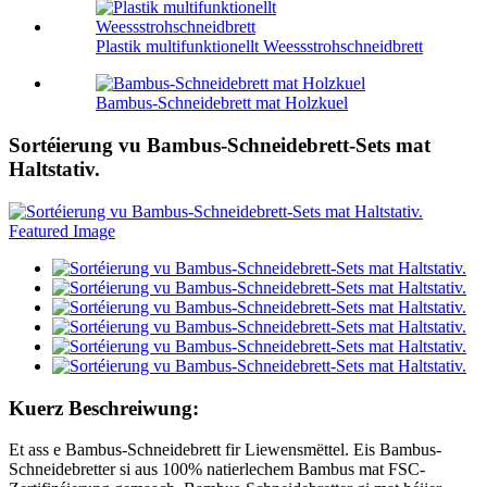
Plastik multifunktionellt Weessstrohschneidbrett
Bambus-Schneidebrett mat Holzkuel
Sortéierung vu Bambus-Schneidebrett-Sets mat
Haltstativ.
Kuerz Beschreiwung:
Et ass e Bambus-Schneidebrett fir Liewensmëttel. Eis Bambus-
Schneidebretter si aus 100% natierlechem Bambus mat FSC-