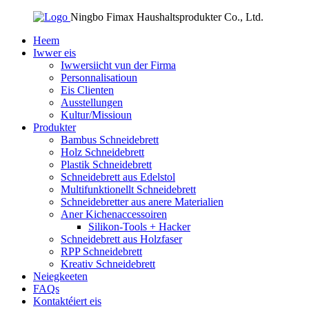
Ningbo Fimax Haushaltsprodukter Co., Ltd.
Heem
Iwwer eis
Iwwersiicht vun der Firma
Personnalisatioun
Eis Clienten
Ausstellungen
Kultur/Missioun
Produkter
Bambus Schneidebrett
Holz Schneidebrett
Plastik Schneidebrett
Schneidebrett aus Edelstol
Multifunktionellt Schneidebrett
Schneidebretter aus anere Materialien
Aner Kichenaccessoiren
Silikon-Tools + Hacker
Schneidebrett aus Holzfaser
RPP Schneidebrett
Kreativ Schneidebrett
Neiegkeeten
FAQs
Kontaktéiert eis