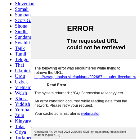
Slovenian
Somali
Samoan
Scots Gaelic
Shona
Sindhi
Sundanese
Swahili
Tajik
Tamil
Telugu
Thai
Ukrainian
Urdu
Uzbek
Vietnamese
Welsh
Xhosa
Yiddish
Yoruba
Zulu
Kinyarwanda
Tatar
Oriya
Turkmen