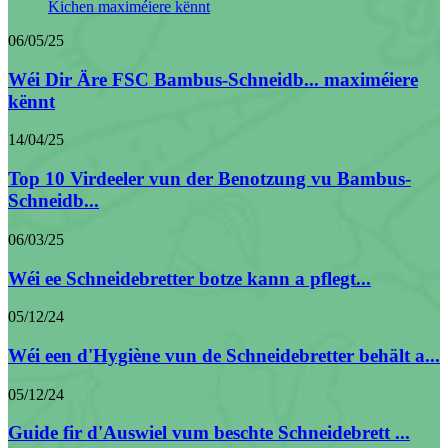
06/05/25
Wéi Dir Äre FSC Bambus-Schneidb... maximéiere
kënnt
14/04/25
Top 10 Virdeeler vun der Benotzung vu Bambus-
Schneidb...
06/03/25
Wéi ee Schneidebretter botze kann a pflegt...
05/12/24
Wéi een d'Hygiène vun de Schneidebretter behält a...
05/12/24
Guide fir d'Auswiel vum beschte Schneidebrett ...