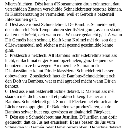
Mieresfriichten. Dëst kann d'Konsumenten drun erënneren, datt
verschidden Zutaten verschidde Schneidebretter benotze kënnen,
fir Kräizbenotzung ze vermeiden, well et Geroch a bakteriell
Infektiounen gëtt.
4. Dëst ass e robust Schneidebrett. De Bambus-Schneidebrett,
deen duerch héich Temperaturen steriliséiert gouf, ass sou staark,
datt en net brécht, och wann en a Waasser gedaucht gëtt. A wann
Dir Geméis haart schneit, bleift keng Krümel méi do, sou datt
d'Liewensmëttel méi sécher a méi gesond geschnidde kënne
ginn.
5. Praktesch a nëtzlech. All Bambus-Schneidebrettmaterial ass
liicht, einfach mat enger Hand opzehuelen, ganz bequem ze
benotzen an ze beweegen. An duerch e Stauraum fir
Displaystänner kënnt Dir de klasséierte Schneidebrett besser
opbewahren. Zousätzlech huet de Bambus-Schneidebrett och
den Doft vu Bambus, wat et méi agreabel mécht wann Dir en
benotzt.
6. Dëst ass e antibakteriellt Schneidebrett. D'Material ass méi
staark a méi dicht, sou datt et praktesch keng Lächer am
Bambus-Schneidebrett gëtt. Sou datt Flecken net einfach an de
Lächer verstoppt ginn, fir Bakterien ze produzéieren, an de
Bambus selwer huet eng gewëssen antibakteriell Fäegkeet.
7. Dëst ass e Schneidebrett mat Jusrillen. D'Jusrillen sinn dofir
geduecht, datt de Jus net erausleeft. Et ass besser, de Jus vum
Schneiden vu Geméis oder Uebst opzefänken. De Schneidebrett,