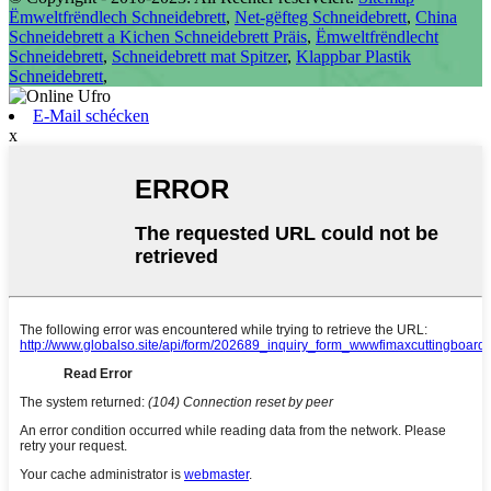
Ëmweltfrëndlech Schneidebrett
,
Net-gëfteg Schneidebrett
,
China
Schneidebrett a Kichen Schneidebrett Präis
,
Ëmweltfrëndlecht
Schneidebrett
,
Schneidebrett mat Spitzer
,
Klappbar Plastik
Schneidebrett
,
E-Mail schécken
x