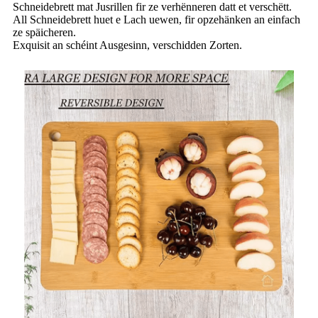
Schneidebrett mat Jusrillen fir ze verhënneren datt et verschëtt.
All Schneidebrett huet e Lach uewen, fir opzehänken an einfach
ze späicheren.
Exquisit an schéint Ausgesinn, verschidden Zorten.