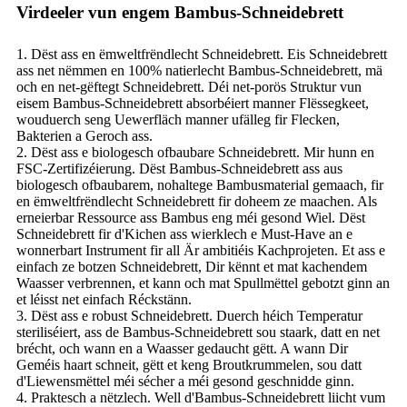
Virdeeler vun engem Bambus-Schneidebrett
1. Dëst ass en ëmweltfrëndlecht Schneidebrett. Eis Schneidebrett
ass net nëmmen en 100% natierlecht Bambus-Schneidebrett, mä
och en net-gëftegt Schneidebrett. Déi net-porös Struktur vun
eisem Bambus-Schneidebrett absorbéiert manner Flëssegkeet,
wouduerch seng Uewerfläch manner ufälleg fir Flecken,
Bakterien a Geroch ass.
2. Dëst ass e biologesch ofbaubare Schneidebrett. Mir hunn en
FSC-Zertifizéierung. Dëst Bambus-Schneidebrett ass aus
biologesch ofbaubarem, nohaltege Bambusmaterial gemaach, fir
en ëmweltfrëndlecht Schneidebrett fir doheem ze maachen. Als
erneierbar Ressource ass Bambus eng méi gesond Wiel. Dëst
Schneidebrett fir d'Kichen ass wierklech e Must-Have an e
wonnerbart Instrument fir all Är ambitiéis Kachprojeten. Et ass e
einfach ze botzen Schneidebrett, Dir kënnt et mat kachendem
Waasser verbrennen, et kann och mat Spullmëttel gebotzt ginn an
et léisst net einfach Réckstänn.
3. Dëst ass e robust Schneidebrett. Duerch héich Temperatur
steriliséiert, ass de Bambus-Schneidebrett sou staark, datt en net
brécht, och wann en a Waasser gedaucht gëtt. A wann Dir
Geméis haart schneit, gëtt et keng Broutkrummelen, sou datt
d'Liewensmëttel méi sécher a méi gesond geschnidde ginn.
4. Praktesch a nëtzlech. Well d'Bambus-Schneidebrett liicht vum