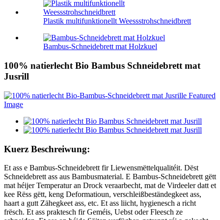
Plastik multifunktionellt Weessstrohschneidbrett
Bambus-Schneidebrett mat Holzkuel
100% natierlecht Bio Bambus Schneidebrett mat
Jusrill
Kuerz Beschreiwung:
Et ass e Bambus-Schneidebrett fir Liewensmëttelqualitéit. Dëst
Schneidebrett ass aus Bambusmaterial. E Bambus-Schneidebrett gëtt
mat héijer Temperatur an Drock veraarbecht, mat de Virdeeler datt et
kee Rëss gëtt, keng Deformatioun, verschleißbeständegkeet ass,
haart a gutt Zähegkeet ass, etc. Et ass liicht, hygienesch a richt
frësch. Et ass praktesch fir Geméis, Uebst oder Fleesch ze