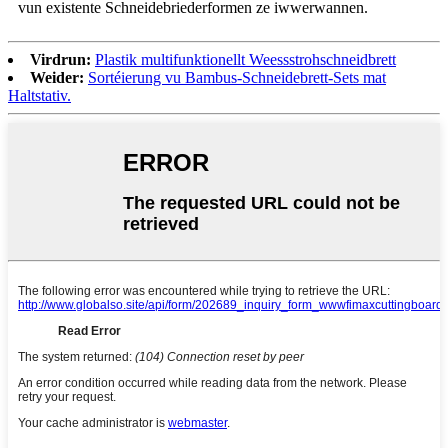
vun existente Schneidebriederformen ze iwwerwannen.
Virdrun:
Plastik multifunktionellt Weessstrohschneidbrett
Weider:
Sortéierung vu Bambus-Schneidebrett-Sets mat
Haltstativ.