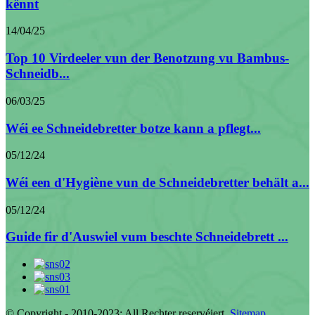
kënnt
14/04/25
Top 10 Virdeeler vun der Benotzung vu Bambus-
Schneidb...
06/03/25
Wéi ee Schneidebretter botze kann a pflegt...
05/12/24
Wéi een d'Hygiène vun de Schneidebretter behält a...
05/12/24
Guide fir d'Auswiel vum beschte Schneidebrett ...
© Copyright - 2010-2023: All Rechter reservéiert.
Sitemap