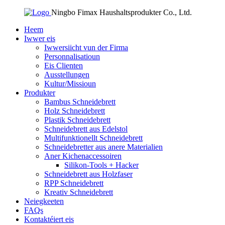
Ningbo Fimax Haushaltsprodukter Co., Ltd.
Heem
Iwwer eis
Iwwersiicht vun der Firma
Personnalisatioun
Eis Clienten
Ausstellungen
Kultur/Missioun
Produkter
Bambus Schneidebrett
Holz Schneidebrett
Plastik Schneidebrett
Schneidebrett aus Edelstol
Multifunktionellt Schneidebrett
Schneidebretter aus anere Materialien
Aner Kichenaccessoiren
Silikon-Tools + Hacker
Schneidebrett aus Holzfaser
RPP Schneidebrett
Kreativ Schneidebrett
Neiegkeeten
FAQs
Kontaktéiert eis