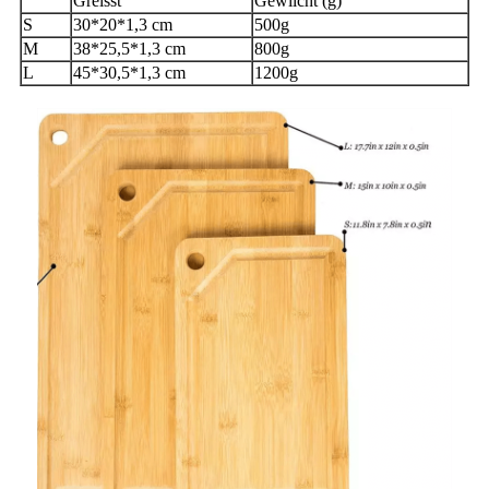
Gréisst
Gewiicht (g)
S
30*20*1,3 cm
500g
M
38*25,5*1,3 cm
800g
L
45*30,5*1,3 cm
1200g