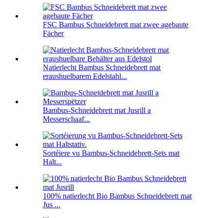
FSC Bambus Schneidebrett mat zwee agebaute
Fächer
Natierlecht Bambus Schneidebrett mat
eraushuelbarem Edelstahl...
Bambus-Schneidebrett mat Jusrill a
Messerschaaf...
Sortéiere vu Bambus-Schneidebrett-Sets mat
Halt...
100% natierlecht Bio Bambus Schneidebrett mat
Jus ...