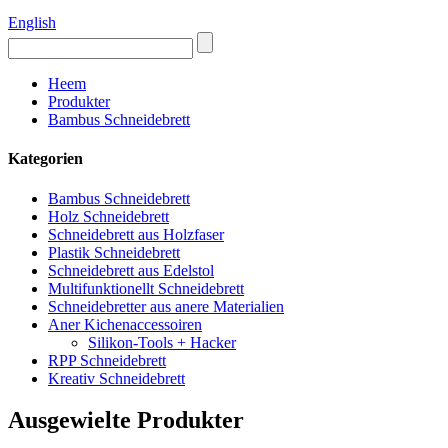
English
Heem
Produkter
Bambus Schneidebrett
Kategorien
Bambus Schneidebrett
Holz Schneidebrett
Schneidebrett aus Holzfaser
Plastik Schneidebrett
Schneidebrett aus Edelstol
Multifunktionellt Schneidebrett
Schneidebretter aus anere Materialien
Aner Kichenaccessoiren
Silikon-Tools + Hacker
RPP Schneidebrett
Kreativ Schneidebrett
Ausgewielte Produkter