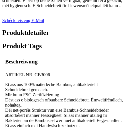
schneiden. Et ass op béide Säiten verfügbar, getrennt réi a gekacht,
méi hygienesch. E Schneidebrett fir Liewensmëttelqualitéit kann ...
Schéckt eis eng E-Mail
Produktdetailer
Produkt Tags
Beschreiwung
ARTIKEL NR. CB3006
Et ass aus 100% natierleche Bambus, antibakteriellt
Schneidebrett gemaach.
Mir hunn FSC Zertifizéierung.
Dëst ass e biologesch ofbaubare Schneidebrett. Ëmweltfrëndlech,
nohalteg.
Déi net-poréis Struktur vun eise Bambus-Schneidebrieder
absorbéiert manner Flëssegkeet. Si ass manner ufälleg fir
Bakterien an de Bambus selwer huet antibakteriell Eegeschaften.
Et ass einfach mat Handwäsch ze botzen.