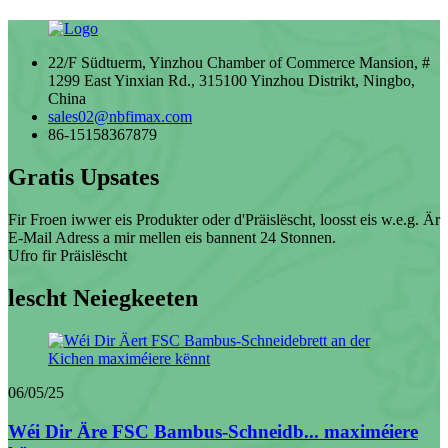
22/F Südtuerm, Yinzhou Chamber of Commerce Mansion, #
1299 East Yinxian Rd., 315100 Yinzhou Distrikt, Ningbo,
China
sales02@nbfimax.com
86-15158367879
Gratis Upsates
Fir Froen iwwer eis Produkter oder d'Präislëscht, loosst eis w.e.g. Är
E-Mail Adress a mir mellen eis bannent 24 Stonnen.
Ufro fir Präislëscht
lescht Neiegkeeten
06/05/25
Wéi Dir Äre FSC Bambus-Schneidb... maximéiere