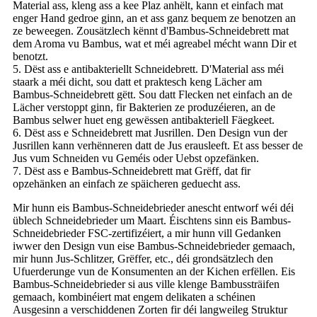
Material ass, kleng ass a kee Plaz anhëlt, kann et einfach mat
enger Hand gedroe ginn, an et ass ganz bequem ze benotzen an
ze beweegen. Zousätzlech kënnt d'Bambus-Schneidebrett mat
dem Aroma vu Bambus, wat et méi agreabel mécht wann Dir et
benotzt.
5. Dëst ass e antibakteriellt Schneidebrett. D'Material ass méi
staark a méi dicht, sou datt et praktesch keng Lächer am
Bambus-Schneidebrett gëtt. Sou datt Flecken net einfach an de
Lächer verstoppt ginn, fir Bakterien ze produzéieren, an de
Bambus selwer huet eng gewëssen antibakteriell Fäegkeet.
6. Dëst ass e Schneidebrett mat Jusrillen. Den Design vun der
Jusrillen kann verhënneren datt de Jus erausleeft. Et ass besser de
Jus vum Schneiden vu Geméis oder Uebst opzefänken.
7. Dëst ass e Bambus-Schneidebrett mat Grëff, dat fir
opzehänken an einfach ze späicheren geduecht ass.
Mir hunn eis Bambus-Schneidebrieder anescht entworf wéi déi
üblech Schneidebrieder um Maart. Éischtens sinn eis Bambus-
Schneidebrieder FSC-zertifizéiert, a mir hunn vill Gedanken
iwwer den Design vun eise Bambus-Schneidebrieder gemaach,
mir hunn Jus-Schlitzer, Grëffer, etc., déi grondsätzlech den
Ufuerderunge vun de Konsumenten an der Kichen erfëllen. Eis
Bambus-Schneidebrieder si aus ville klenge Bambussträifen
gemaach, kombinéiert mat engem delikaten a schéinen
Ausgesinn a verschiddenen Zorten fir déi langweileg Struktur