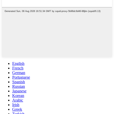
English
French
German
Portuguese
Spanish
Russian
Japanese
Korean
Arabic
Irish
Greek
Turkish